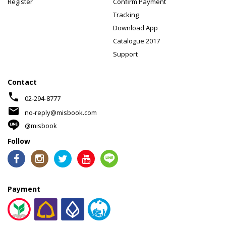
Register
Confirm Payment
Tracking
Download App
Catalogue 2017
Support
Contact
phone
02-294-8777
mail
no-reply@misbook.com
@misbook
Follow
Payment