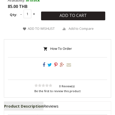
Availability:
In stock
85.00 THB
Qty:
ADD TO CART
ADD TO WISHLIST
Add to Compare
How To Order
0 Review(s)
Be the first to review this product
Product Description
Reviews