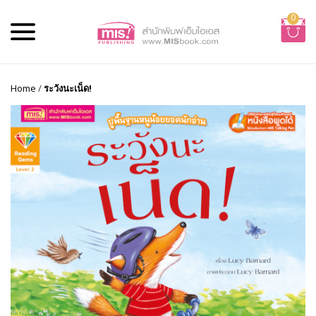
0
Home
/
ระวังนะเน็ด!