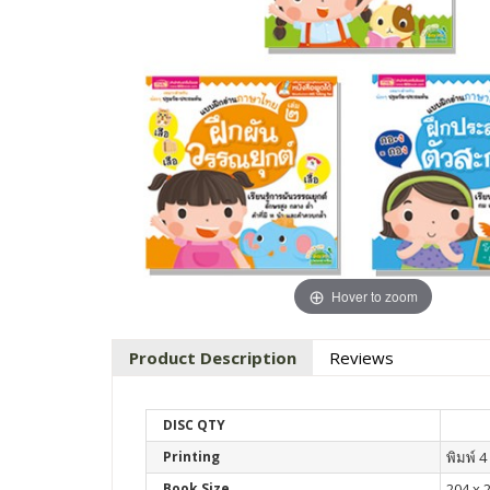
Hover to zoom
Product Description
Reviews
DISC QTY
Printing
พิมพ์ 4 
Book Size
204 x 2