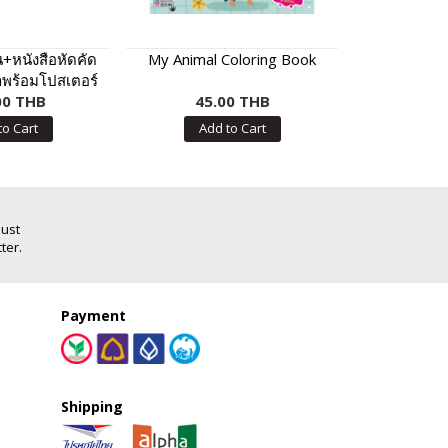
น+หนังสือหัดคัด
My Animal Coloring Book
การ์ด 3 ภาษา
าพร้อมโปสเตอร์
คัท
้วมีเสียง ABC
00 THB
45.00 THB
80.
to Cart
Add to Cart
Add
Just
ter.
Payment
Shipping