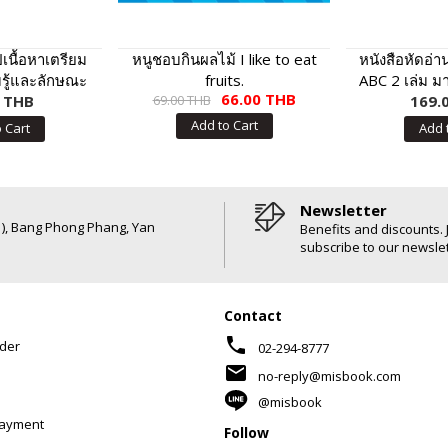
เนื้อหาเตรียม
หนูชอบกินผลไม้ I like to eat
หนังสือหัดอ่า
รู้และลักษณะ
fruits.
ABC 2 เล่ม ม
66.00 THB
าชการที่ดี
0 THB
69.00 THB
พูดได้ กดแล
169.
Add to Cart
 Cart
Add 
Newsletter
6 ), Bang Phong Phang, Yan
Benefits and discounts. 
subscribe to our newslet
Contact
phone
der
02-294-8777
mail
no-reply@misbook.com
@misbook
Payment
Follow