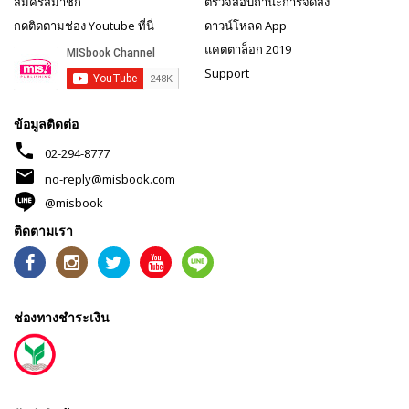
สมัครสมาชิก
ตรวจสอบถานะการจัดส่ง
กดติดตามช่อง Youtube ที่นี่
ดาวน์โหลด App
แคตตาล็อก 2019
Support
ข้อมูลติดต่อ
phone
02-294-8777
mail
no-reply@misbook.com
@misbook
ติดตามเรา
ช่องทางชำระเงิน