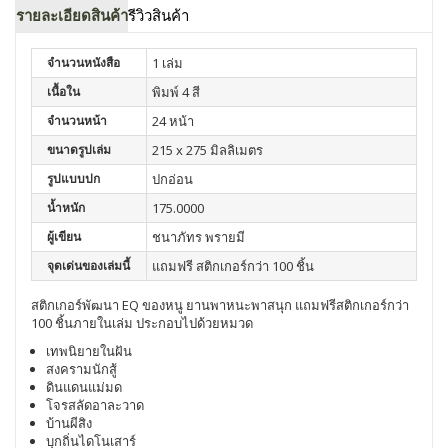
รายละเอียดสินค้า
รีวิวสินค้า
จำนวนหนังสือ
1 เล่ม
เนื้อใน
พิมพ์ 4 สี
จำนวนหน้า
24 หน้า
ขนาดรูปเล่ม
215 x 275 มิลลิเมตร
รูปแบบปก
ปกอ่อน
น้ำหนัก
175.0000
ผู้เขียน
ชนาภัทร พรายมี
จุดเด่นของเล่มนี้
แถมฟรี สติกเกอร์กว่า 100 ชิ้น
สติกเกอร์พัฒนา EQ ของหนู ยานพาหนะพาสนุก แถมฟรีสติกเกอร์กว่า
100 ชิ้นภายในเล่ม ประกอบไปด้วยหมวด
เทพนิยายในฝัน
สงครามนักสู้
ดินแดนแม่มด
โจรสลัดอาละวาด
บ้านผีสิง
บุกถิ่นไดโนเสาร์