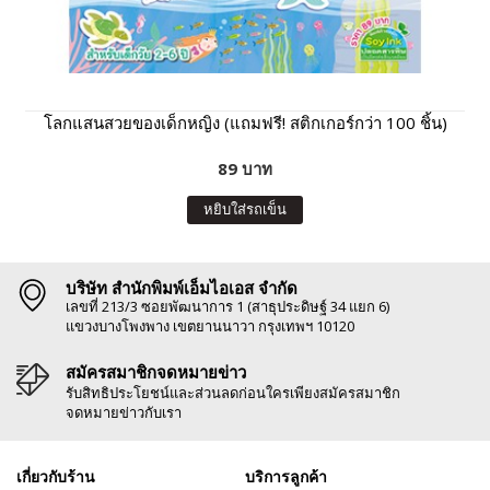
โลกแสนสวยของเด็กหญิง (แถมฟรี! สติกเกอร์กว่า 100 ชิ้น)
89 บาท
หยิบใส่รถเข็น
บริษัท สำนักพิมพ์เอ็มไอเอส จำกัด
เลขที่ 213/3 ซอยพัฒนาการ 1 (สาธุประดิษฐ์ 34 แยก 6)
แขวงบางโพงพาง เขตยานนาวา กรุงเทพฯ 10120
สมัครสมาชิกจดหมายข่าว
รับสิทธิประโยชน์และส่วนลดก่อนใครเพียงสมัครสมาชิก
จดหมายข่าวกับเรา
เกี่ยวกับร้าน
บริการลูกค้า