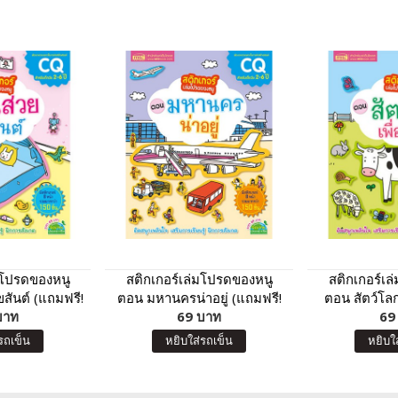
มโปรดของหนู
สติกเกอร์เล่มโปรดของหนู
สติกเกอร์เ
สันต์ (แถมฟรี!
ตอน มหานครน่าอยู่ (แถมฟรี!
ตอน สัตว์โลก
า 150 ชิ้น)
บาท
สติกเกอร์กว่า 150 ชิ้น)
69 บาท
ฟรี! สติกเกอร
69
รถเข็น
หยิบใส่รถเข็น
หยิบใ