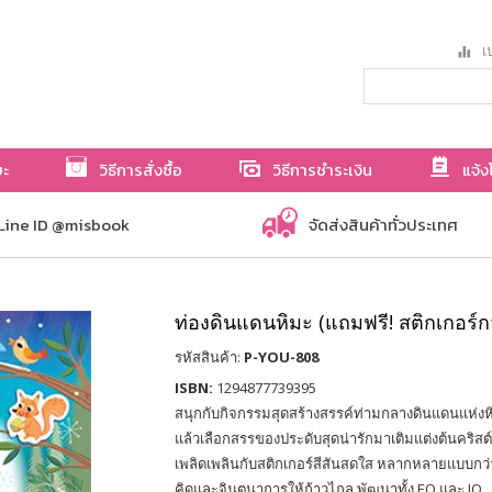
เป
ษะ
วิธีการสั่งซื้อ
วิธีการชำระเงิน
แจ้ง
Line ID @misbook
จัดส่งสินค้าทั่วประเทศ
ท่องดินแดนหิมะ (แถมฟรี! สติกเกอร์กว่
รหัสสินค้า:
P-YOU-808
ISBN:
1294877739395
สนุกกับกิจกรรมสุดสร้างสรรค์ท่ามกลางดินแดนแห่งหิมะ
แล้วเลือกสรรของประดับสุดน่ารักมาเติมแต่งต้นคริส
เพลิดเพลินกับสติกเกอร์สีสันสดใส หลากหลายแบบกว่า
คิดและจินตนาการให้ก้าวไกล พัฒนาทั้ง EQ และ IQ