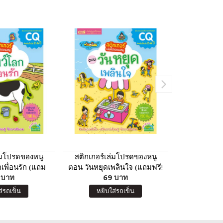
ล่มโปรดของหนู
สติกเกอร์เล่มโปรดของหนู
เพื่อนสัตว์แส
เพื่อนรัก (แถม
ตอน วันหยุดเพลินใจ (แถมฟรี!
กเกอร์กว
์กว่า 150 ชิ้น)
 บาท
สติกเกอร์กว่า 150 ชิ้น)
69 บาท
8
ส่รถเข็น
หยิบใส่รถเข็น
หยิบ