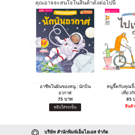
คุณอาจจะสนใจในสินค้าดังต่อไปนี้
อาชีพในฝันของหนู : นักบิน
หนูจี๊ดกับคุณจ
อวกาศ
เที่ยวก
75 บาท
85 
สินค้
หยิบใส่รถเข็น
บริษัท สำนักพิมพ์เอ็มไอเอส จำกัด