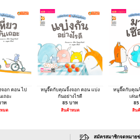
ิ้งจอก ตอน ไป
หนูจี๊ดกับคุณจิ้งจอก ตอน แบ่ง
หนูจี๊ดกับคุ
ันเถอะ
กันอย่างไรดี
เล่นเ
บาท
85 บาท
85
าหมด
สินค้าหมด
สิน
สมัครสมาชิกจดหมายข