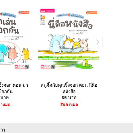
ณจิ้งจอก ตอน มา
หนูจี๊ดกับคุณจิ้งจอก ตอน นี่คือ
ชุดเสริมสร
ชือกกัน
หนังสือ
ตัดสินใจ แ
 บาท
85 บาท
30
ค้าหมด
สินค้าหมด
หยิบ
่าว