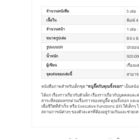
จำนวนหนังสือ
5 เล่ม
เนื้อใน
พิมพ์ 4 
จำนวนหน้า
1 เล่ม 
ขนาดรูปเล่ม
8.6 x 8
รูปแบบปก
ปกอ่อ
น้ำหนัก
920.00
ผู้เขียน
เรื่อง
จุดเด่นของเล่มนี้
สามารถ
หนังสือภาพสำหรับเด็กชุด
“หนูจี๊ดกับคุณจิ้งจอก”
เป็นหนัง
ได้แก่ เรื่องราวเกี่ยวกับตัวเด็ก เรื่องราวเกี่ยวกับบ
สาระที่สอดแทรกผ่านเรื่องราวของหนูจี๊ด คุณจิ้งจอก และผ
เพื่อชีวิตที่สำเร็จ หรือ Executive Functions (EF) ให้เ
สถานการณ์ต่างๆ ของตัวละครที่ต้องอยู่ร่วมกันและช่วยเหลื