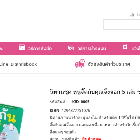
เป
ษะ
วิธีการสั่งซื้อ
วิธีการชำระเงิน
แจ้ง
Line ID @misbook
จัดส่งสินค้าทั่วประเทศ
นิทานชุด หนูจี๊ดกับคุณจิ้งจอก 5 เล่ม ช
รหัสสินค้า:
I-KID-0005
ISBN:
1294877751076
นิทานภาพน่ารักละมุนละไม สำหรับเด็ก 1 ปีขึ้นไป เป็
จี๊ดกับคุณจิ้งจอก และผองเพื่อน เหมาะสำหรับวัยเริ่มต
สิ่งต่างๆ รอบตัว
สถานะของสินค้า :
สินค้าหมด