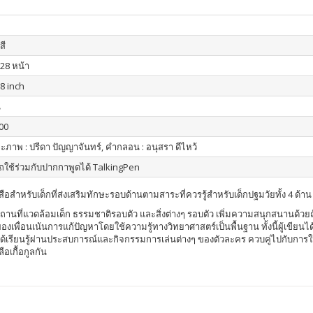
สี
: 28 หน้า
.8 inch
น
00
และภาพ : ปรีดา ปัญญาจันทร์, คำกลอน : อนุสรา ดีไหว้
ใช้ร่วมกับปากกาพูดได้ TalkingPen
สือสำหรับเด็กที่ส่งเสริมทักษะรอบด้านตามสาระที่ควรรู้สำหรับเด็กปฐมวัยทั้ง 4 ด้าน
ุคคลและสถานที่แวดล้อมเด็ก ธรรมชาติรอบตัว และสิ่งต่างๆ รอบตัว เพิ่มความสนุกสน
องเพื่อนเน้นการแก้ปัญหาโดยใช้ความรู้ทางวิทยาศาสตร์เป็นพื้นฐาน ทั้งนี้ผู้เขี
ด็กๆ ได้เรียนรู้ผ่านประสบการณ์และกิจกรรมการเล่นต่างๆ ของตัวละคร ควบคู่ไปกับการ
อเกื้อกูลกัน