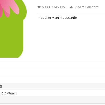
ADD TO WISHLIST
Add to Compare
«
Back to Main Product Info
สี
215 มิลลิเมตร