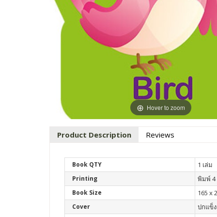
Hover to zoom
Product Description
Reviews
Book QTY
1 เล่ม
Printing
พิมพ์ 4 
Book Size
165 x 
Cover
ปกแข็ง