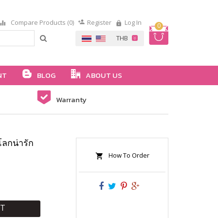
Compare Products (0)
Register
Log In
0
NT
BLOG
ABOUT US
Warranty
โลกน่ารัก
How To Order
RT