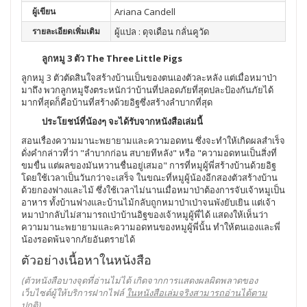
ผู้เขียน
Ariana Candell
รายละเอียดเพิ่มเติม
ผู้แปล : ดุจเดือน กลั่นคูวัด
ลูกหมู 3 ตัว The Three Little Pigs
ลูกหมู 3 ตัวตัดสินใจสร้างบ้านเป็นของตนเองตัวละหลัง แต่เมื่อหมาป่า
มาถึง พวกลูกหมูจึงตระหนักว่าบ้านที่ปลอดภัยที่สุดปละป้องกันภัยได้
มากที่สุดก็คือบ้านที่สร้างด้วยอิฐซึ่งสร้างลำบากที่สุด
ประโยชน์ที่น้องๆ จะได้รับจากหนังสือเล่มนี้
สอนเรื่องความมานะพยายามและความอดทน ซึ่งจะทำให้เกิดผลสำเร็จ
ดั่งคำกล่าวที่ว่า "ลำบากก่อน สบายทีหลัง" หรือ "ความอดทนเป็นสิ่งที่
ขมขื่น แต่ผลของมันหวานชื่นอยู่เสมอ" การที่หมูผู้พี่สร้างบ้านด้วยอิฐ
โดยใช้เวลาเป็นวันกว่าจะเสร็จ ในขณะที่หมูผู้น้องอีกสองตัวสร้างบ้าน
ด้วยกองฟางและไม้ ซึ่งใช้เวลาไม่นานเมื่อหมาป่าต้องการจับเจ้าหมูเป็น
อาหาร ทั้งบ้านฟางและบ้านไม้กลับถูกหมาป่าเป่าจนพังยับเยิน แต่เจ้า
หมาป่ากลับไม่สามารถเป่าบ้านอิฐของเจ้าหมูผู้พี่ได้ แสดงให้เห็นว่า
ความมานะพยายามและความอดทนของหมูผู้พี่นั้น ทำให้ตนเองและพี่
น้องรอดพ้นจากภัยอันตรายได้
ตัวอย่างเนื้อหาในหนังสือ
(ตัวหนังสือบางจุดที่อ่านไม่ได้ เกิดจากการแสดงผลผิดพลาดของ
เว็บไซต์ผู้ให้บริการฝากไฟล์
ในหนังสือเล่มจริงสามารถอ่านได้ตาม
ปกติ
)