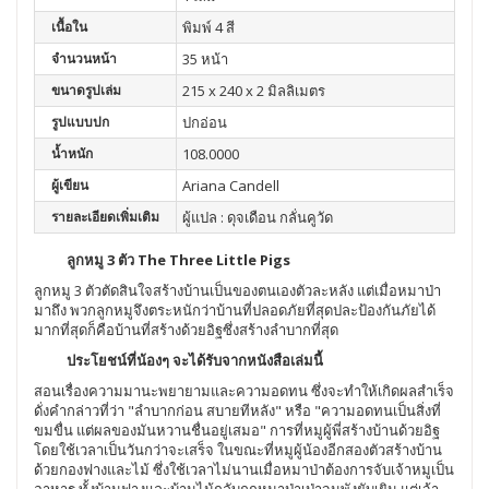
เนื้อใน
พิมพ์ 4 สี
จำนวนหน้า
35 หน้า
ขนาดรูปเล่ม
215 x 240 x 2 มิลลิเมตร
รูปแบบปก
ปกอ่อน
น้ำหนัก
108.0000
ผู้เขียน
Ariana Candell
รายละเอียดเพิ่มเติม
ผู้แปล : ดุจเดือน กลั่นคูวัด
ลูกหมู 3 ตัว The Three Little Pigs
ลูกหมู 3 ตัวตัดสินใจสร้างบ้านเป็นของตนเองตัวละหลัง แต่เมื่อหมาป่า
มาถึง พวกลูกหมูจึงตระหนักว่าบ้านที่ปลอดภัยที่สุดปละป้องกันภัยได้
มากที่สุดก็คือบ้านที่สร้างด้วยอิฐซึ่งสร้างลำบากที่สุด
ประโยชน์ที่น้องๆ จะได้รับจากหนังสือเล่มนี้
สอนเรื่องความมานะพยายามและความอดทน ซึ่งจะทำให้เกิดผลสำเร็จ
ดั่งคำกล่าวที่ว่า "ลำบากก่อน สบายทีหลัง" หรือ "ความอดทนเป็นสิ่งที่
ขมขื่น แต่ผลของมันหวานชื่นอยู่เสมอ" การที่หมูผู้พี่สร้างบ้านด้วยอิฐ
โดยใช้เวลาเป็นวันกว่าจะเสร็จ ในขณะที่หมูผู้น้องอีกสองตัวสร้างบ้าน
ด้วยกองฟางและไม้ ซึ่งใช้เวลาไม่นานเมื่อหมาป่าต้องการจับเจ้าหมูเป็น
อาหาร ทั้งบ้านฟางและบ้านไม้กลับถูกหมาป่าเป่าจนพังยับเยิน แต่เจ้า