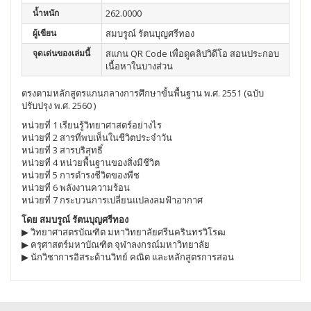
น้ำหนัก
262.0000
ผู้เขียน
สมบรูณ์ รัตนบุญศรีทอง
จุดเด่นของเล่มนี้
สแกน QR Code เพื่อดูคลิปวิดีโอ สอนประกอบ
เนื้อหาในบางส่วน
ตรงตามหลักสูตรแกนกลางการศึกษาขั้นพื้นฐาน พ.ศ. 2551 (ฉบับ
ปรับปรุง พ.ศ. 2560 )
หน่วยที่ 1 เรียนรู้วิทยาศาสตร์อย่างไร
หน่วยที่ 2 สารที่พบเห็นในชีวิตประจำวัน
หน่วยที่ 3 สารบริสุทธิ์
หน่วยที่ 4 หน่วยพื้นฐานของสิ่งมีชีวิต
หน่วยที่ 5 การดำรงชีวิตของพืช
หน่วยที่ 6 พลังงานความร้อน
หน่วยที่ 7 กระบวนการเปลี่ยนแปลงลมฟ้าอากาศ
โดย สมบรูณ์ รัตนบุญศรีทอง
▶ วิทยาศาสตรบัณฑิต มหาวิทยาลัยศรีนครินทรวิโรฒ
▶ ครุศาสตร์มหาบัณฑิต จุฬาลงกรณ์มหาวิทยาลัย
▶ นักวิชาการอิสระด้านวิทย์ คณิต และหลักสูตรการสอน