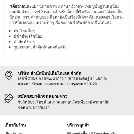
"เดี๋ยวก่อนนะแม่"
นิทานภาพ 2 ภาษา อังกฤษ-ไทย ปูพื้นฐานหนูน้อย
ยอดนักอ่าน Level 2
เหมาะสำหรับเด็กๆ ที่เริ่มหัดอ่านและกำลังจะเป็น
นักอ่าน สาระสำคัญของเนื้อหายังเป็นเรื่องที่เด็กๆ คุ้นเคยแต่ประโยคจะ
ยาวขึ้นเล็กน้อย เพราะเด็กๆ เริ่มจะอ่านค่ำศัพท์ที่ยากขึ้นไต้แล้ว
ประโยคสั้นๆ
มีคำซ้ำๆ เล็กน้อย
คำศัพท์ง่ายๆ
รูปภาพและคำศัพท์สอดคล้องกัน
บริษัท สำนักพิมพ์เอ็มไอเอส จำกัด
เลขที่ 213/3 ซอยพัฒนาการ 1 (สาธุประดิษฐ์ 34 แยก 6)
แขวงบางโพงพาง เขตยานนาวา กรุงเทพฯ 10120
สมัครสมาชิกจดหมายข่าว
รับสิทธิประโยชน์และส่วนลดก่อนใครเพียงสมัครสมาชิก
จดหมายข่าวกับเรา
เกี่ยวกับร้าน
บริการลูกค้า
เกี่ยวกับเรา
วิธีการสั่งซื้อ
|
วิธีการชำระเงิน