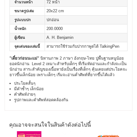
72 หน้า
จำนวนหน้า
20x22 cm
ขนาดรูปเล่ม
ปกอ่อน
รูปแบบปก
200.0000
น้ำหนัก
A. H. Benjamin
ผู้เขียน
สามารถใช้ร่วมกับปากกาพูดได้ TalkingPen
จุดเด่นของเล่มนี้
"เดี๋ยวก่อนนะแม่"
นิทานภาพ 2 ภาษา อังกฤษ-ไทย ปูพื้นฐานหนูน้อย
ยอดนักอ่าน Level 2
เหมาะสำหรับเด็กๆ ที่เริ่มหัดอ่านและกำลังจะเป็น
นักอ่าน สาระสำคัญของเนื้อหายังเป็นเรื่องที่เด็กๆ คุ้นเคยแต่ประโยคจะ
ยาวขึ้นเล็กน้อย เพราะเด็กๆ เริ่มจะอ่านค่ำศัพท์ที่ยากขึ้นไต้แล้ว
ประโยคสั้นๆ
มีคำซ้ำๆ เล็กน้อย
คำศัพท์ง่ายๆ
รูปภาพและคำศัพท์สอดคล้องกัน
คุณอาจจะสนใจในสินค้าดังต่อไปนี้