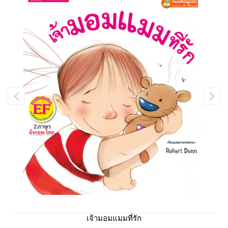
เจ้ามอมแมมที่รัก