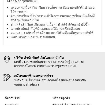
Mind Map ชุดนี้ดียังไง​...
ครอบคลุมเนื้อหาวิชาเรียน สรุปสั้นๆ กระชับ อ่านจบได้เร็ว อ่านจบ
ได้หลายรอบ
อ่านก่อนเรียน เพื่อทำความเข้าใจภาพรวมของบทเรียน เน้นเรื่องที่
สำคัญๆ ในบทเรียนได้
อ่านหลังเลิกเรียน เพื่อทบทวนเนื้อหา ทำให้จำได้เเม่นยำยิ่งขึ้น
เจาะประเด็นสำคัญที่มักออกสอบ ใช้อ่านเตรียมตัวสอบ
สแกน QR Code เพื่อฟังเสียงบรรยายได้ เหมือนมีครูมาคอยติวให้
เหมาะสำหรับน้องๆ ระดับมัธยมต้น
บริษัท สำนักพิมพ์เอ็มไอเอส จำกัด
เลขที่ 213/3 ซอยพัฒนาการ 1 (สาธุประดิษฐ์ 34 แยก 6)
แขวงบางโพงพาง เขตยานนาวา กรุงเทพฯ 10120
สมัครสมาชิกจดหมายข่าว
รับสิทธิประโยชน์และส่วนลดก่อนใครเพียงสมัครสมาชิก
จดหมายข่าวกับเรา
เกี่ยวกับร้าน
บริการลูกค้า