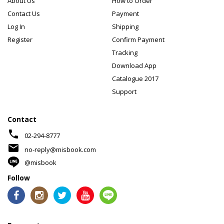
About Us
How to Order
Contact Us
Payment
Log In
Shipping
Register
Confirm Payment
Tracking
Download App
Catalogue 2017
Support
Contact
phone
02-294-8777
mail
no-reply@misbook.com
@misbook
Follow