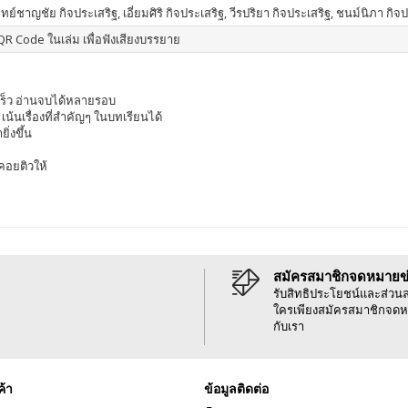
์ชาญชัย กิจประเสริฐ, เอี่ยมศิริ กิจประเสริฐ, วีรปริยา กิจประเสริฐ, ชนม์นิภา กิจ
R Code ในเล่ม เพื่อฟังเสียงบรรยาย
้เร็ว อ่านจบได้หลายรอบ
้นเรื่องที่สำคัญๆ ในบทเรียนได้
ิ่งขึ้น
คอยติวให้
สมัครสมาชิกจดหมายข
รับสิทธิประโยชน์และส่วน
ใครเพียงสมัครสมาชิกจดห
กับเรา
ค้า
ข้อมูลติดต่อ