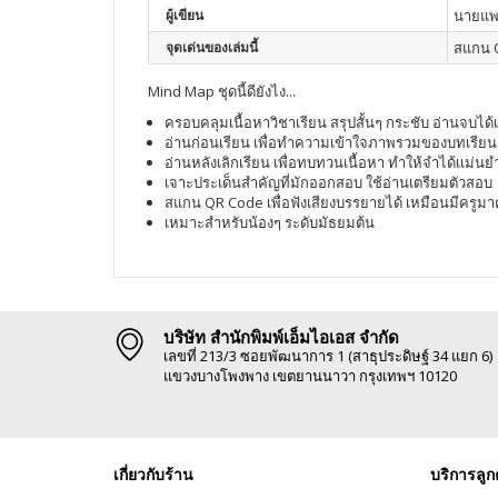
ผู้เขียน
นายแพทย
จุดเด่นของเล่มนี้
สแกน Q
Mind Map ชุดนี้ดียังไง​...
ครอบคลุมเนื้อหาวิชาเรียน สรุปสั้นๆ กระชับ อ่านจบได
อ่านก่อนเรียน เพื่อทำความเข้าใจภาพรวมของบทเรียน เน
อ่านหลังเลิกเรียน เพื่อทบทวนเนื้อหา ทำให้จำได้เเม่นยำย
เจาะประเด็นสำคัญที่มักออกสอบ ใช้อ่านเตรียมตัวสอบ
สแกน QR Code เพื่อฟังเสียงบรรยายได้ เหมือนมีครูมา
เหมาะสำหรับน้องๆ ระดับมัธยมต้น
บริษัท สำนักพิมพ์เอ็มไอเอส จำกัด
เลขที่ 213/3 ซอยพัฒนาการ 1 (สาธุประดิษฐ์ 34 แยก 6)
แขวงบางโพงพาง เขตยานนาวา กรุงเทพฯ 10120
เกี่ยวกับร้าน
บริการลูก