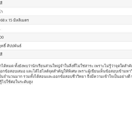
สี
้า
168 x 15 มิลลิเมตร
น
00
ฤทธิ์ สัปปพันธ์
สี
ด้หมด ทั้งยังพบว่านักเรียนส่วนใหญ่จำในสิ่งที่ไม่ใช่สาระ เพราะไม่รู้ว่าจุดใดสำ
ออกข้อสอบเสมอ และได้ไฮไลต์จุดสำคัญให้พิเศษ เพราะผู้เขียนเห็นข้อสอบเข้ามหาวิทย
นจำนวนมาก รวมทั้งได้สอนและออกข้อสอบชีววิทยา จึงมีความเข้าใจเป็นอย่างดี 
้ไปใช้ต่อในระดับสูง