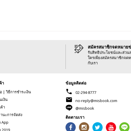
สมัครสมาชิกจดหมายข
รับสิทธิประโยชน์และส่วน
ใครเพียงสมัครสมาชิกจดห
กับเรา
ค้า
ข้อมูลติดต่อ
phone
้อ
|
วิธีการชำระเงิน
02-294-8777
mail
นเงิน
no-reply@misbook.com
นค้า
@misbook
านะการจัดส่ง
ติดตามเรา
ด App
ก 2019