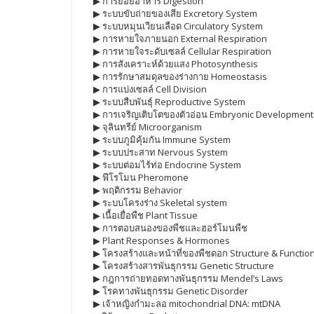
▶ การย่อยอาหาร Digestion
▶ ระบบขับถ่ายของเสีย Excretory System
▶ ระบบหมุนเวียนเลือด Circulatory System
▶ การหายใจภายนอก External Respiration
▶ การหายใจระดับเซลล์ Cellular Respiration
▶ การสังเคราะห์ด้วยแสง Photosynthesis
▶ การรักษาสมดุลของร่างกาย Homeostasis
▶ การแบ่งเซลล์ Cell Division
▶ ระบบสืบพันธุ์ Reproductive System
▶ การเจริญเติบโตของตัวอ่อน Embryonic Development
▶ จุลินทรีย์ Microorganism
▶ ระบบภูมิคุ้มกัน Immune System
▶ ระบบประสาท Nervous System
▶ ระบบต่อมไร้ท่อ Endocrine System
▶ ฟีโรโมน Pheromone
▶ พฤติกรรม Behavior
▶ ระบบโครงร่าง Skeletal system
▶ เนื้อเยื่อพืช Plant Tissue
▶ การตอบสนองของพืชและฮอร์โมนพืช
▶ Plant Responses & Hormones
▶ โครงสร้างและหน้าที่ของพืชดอก Structure & Functi
▶ โครงสร้างสารพันธุกรรม Genetic Structure
▶ กฎการถ่ายทอดทางพันธุกรรม Mendel’s Laws
▶ โรคทางพันธุกรรม Genetic Disorder
▶ เจ้าหญิงกำมะลอ mitochondrial DNA: mtDNA