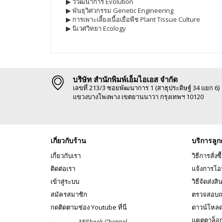
▶ วิวัฒนาการ Evolution
▶ พันธุวิศวกรรม Genetic Engineering
▶ การเพาะเลี้ยงเนื้อเยื่อพืช Plant Tissue Culture
▶ นิเวศวิทยา Ecology
บริษัท สำนักพิมพ์เอ็มไอเอส จำกัด
เลขที่ 213/3 ซอยพัฒนาการ 1 (สาธุประดิษฐ์ 34 แยก 6)
แขวงบางโพงพาง เขตยานนาวา กรุงเทพฯ 10120
เกี่ยวกับร้าน
บริการลูก
เกี่ยวกับเรา
วิธีการสั่งซื
ติดต่อเรา
แจ้งการโอ
เข้าสู่ระบบ
วิธีจัดส่งสิ
สมัครสมาชิก
ตรวจสอบถ
กดติดตามช่อง Youtube ที่นี่
ดาวน์โหล
แคตตาล็อ