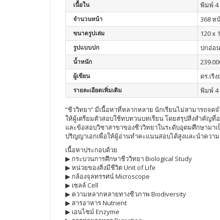
เนื้อใน
พิมพ์ 4 
จำนวนหน้า
368 หน
ขนาดรูปเล่ม
120 x 
รูปแบบปก
ปกอ่อ
น้ำหนัก
239.00
ผู้เขียน
ดร.เริง
รายละเอียดเพิ่มเติม
พิมพ์ 4 
“ชีววิทยา” มีเนื้อหาที่หลากหลาย นักเรียนไม่สามารถจดจำไ
ให้ผู้เตรียมตัวสอบใช้ทบทวนบทเรียน โดยสรุปสิ่งสำคัญที่
และข้อสอบวิชาสาขาของชีววิทยาในระดับอุดมศึกษามาเป็
ปริญญาเอกเพื่อให้ผู้อ่านทำคะแนนสอบได้สูงและนำความรู
เนื้อหาประกอบด้วย
▶ กระบวนการศึกษาชีววิทยา Biological Study
▶ หน่วยของสิ่งมีชีวิต Unit of Life
▶ กล้องจุลทรรศน์ Microscope
▶ เซลล์ Cell
▶ ความหลากหลายทางชีวภาพ Biodiversity
▶ สารอาหาร Nutrient
▶ เอนไซม์ Enzyme