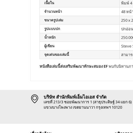
เนื้อใน
พิมพ์ 4 
จำนวนหน้า
48 หน้
ขนาดรูปเล่ม
250 x 
รูปแบบปก
ปกอ่อ
น้ำหนัก
250.00
ผู้เขียน
Steve
จุดเด่นของเล่มนี้
สามารถ
หนังสือเล่มนี้ส่งเสริมพัฒนา
ทักษะสมอง EF
พบกับนิทานภา
บริษัท สำนักพิมพ์เอ็มไอเอส จำกัด
เลขที่ 213/3 ซอยพัฒนาการ 1 (สาธุประดิษฐ์ 34 แยก 6)
แขวงบางโพงพาง เขตยานนาวา กรุงเทพฯ 10120