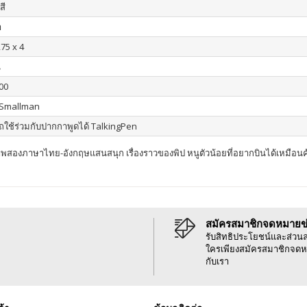
สี
า
275 x 4
น
00
 Smallman
ใช้ร่วมกับปากกาพูดได้ TalkingPen
พสองภาษาไทย-อังกฤษแสนสนุก เรื่องราวของพิป หนูตัวน้อยที่อยากบินได้เหมือน
สมัครสมาชิกจดหมายข
รับสิทธิประโยชน์และส่วน
ใครเพียงสมัครสมาชิกจดห
กับเรา