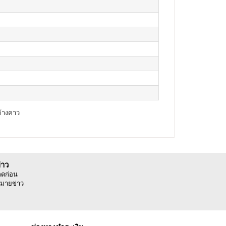
ค้างคาว
่าว
ลดก่อน
มายข่าว