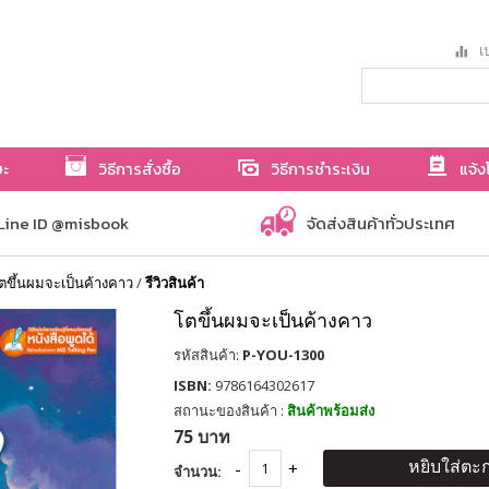
เป
ษะ
วิธีการสั่งซื้อ
วิธีการชำระเงิน
แจ้ง
Line ID @misbook
จัดส่งสินค้าทั่วประเทศ
ตขึ้นผมจะเป็นค้างคาว
/
รีวิวสินค้า
โตขึ้นผมจะเป็นค้างคาว
รหัสสินค้า:
P-YOU-1300
ISBN:
9786164302617
สถานะของสินค้า :
สินค้าพร้อมส่ง
75 บาท
หยิบใส่ตะก
จำนวน: