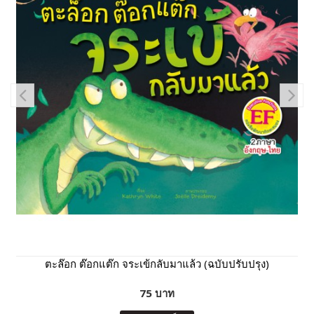
ตะล๊อก ต๊อกแต๊ก จระเข้กลับมาแล้ว (ฉบับปรับปรุง)
75 บาท