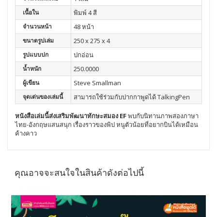
เนื้อใน
พิมพ์ 4 สี
จำนวนหน้า
48 หน้า
ขนาดรูปเล่ม
250 x 275 x 4
รูปแบบปก
ปกอ่อน
น้ำหนัก
250.0000
ผู้เขียน
Steve Smallman
จุดเด่นของเล่มนี้
สามารถใช้ร่วมกับปากกาพูดได้ TalkingPen
หนังสือเล่มนี้ส่งเสริมพัฒนา
ทักษะสมอง EF
พบกับนิทานภาพสองภาษา
ไทย-อังกฤษแสนสนุก เรื่องราวของพิป หนูตัวน้อยที่อยากบินได้เหมือน
ค้างคาว
คุณอาจจะสนใจในสินค้าดังต่อไปนี้