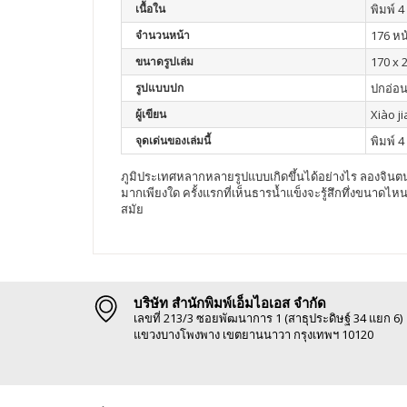
เนื้อใน
พิมพ์ 4 
จำนวนหน้า
176 หน
ขนาดรูปเล่ม
170 x 
รูปแบบปก
ปกอ่อ
ผู้เขียน
Xiào j
จุดเด่นของเล่มนี้
พิมพ์ 4 
ภูมิประเทศหลากหลายรูปแบบเกิดขึ้นได้อย่างไร ลองจินตนา
มากเพียงใด ครั้งแรกที่เห็นธารน้ำแข็งจะรู้สึกทึ่งขนาด
สมัย
บริษัท สำนักพิมพ์เอ็มไอเอส จำกัด
เลขที่ 213/3 ซอยพัฒนาการ 1 (สาธุประดิษฐ์ 34 แยก 6)
แขวงบางโพงพาง เขตยานนาวา กรุงเทพฯ 10120