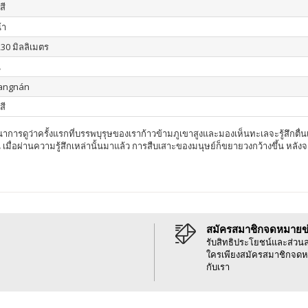
สี
้า
230 มิลลิเมตร
น
iangnán
สี
การดูว่าครั้งแรกที่บรรพบุรุษของเราก้าวข้ามภูเขาสูงและมองเห็นทะเลจะรู้สึกตื่
ไหน เมื่อผ่านความรู้สึกเหล่านั้นมาแล้ว การสืบเสาะของมนุษย์ก็ขยายวงกว้างขึ้
สมัครสมาชิกจดหมายข
รับสิทธิประโยชน์และส่วน
ใครเพียงสมัครสมาชิกจดห
กับเรา