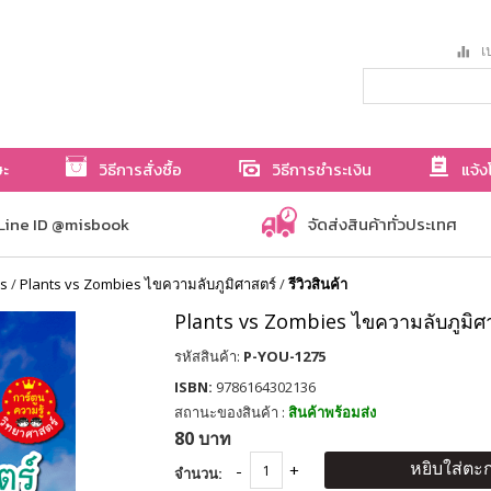
เป
ษะ
วิธีการสั่งซื้อ
วิธีการชำระเงิน
แจ้ง
Line ID @misbook
จัดส่งสินค้าทั่วประเทศ
es
/
Plants vs Zombies ไขความลับภูมิศาสตร์
/
รีวิวสินค้า
Plants vs Zombies ไขความลับภูมิศ
รหัสสินค้า:
P-YOU-1275
ISBN:
9786164302136
สถานะของสินค้า :
สินค้าพร้อมส่ง
80 บาท
หยิบใส่ตะก
จำนวน: