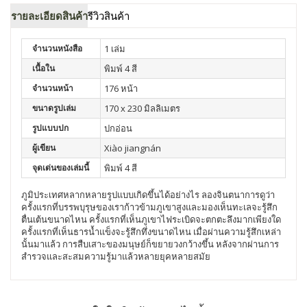
รายละเอียดสินค้า
รีวิวสินค้า
จำนวนหนังสือ
1 เล่ม
เนื้อใน
พิมพ์ 4 สี
จำนวนหน้า
176 หน้า
ขนาดรูปเล่ม
170 x 230 มิลลิเมตร
รูปแบบปก
ปกอ่อน
ผู้เขียน
Xiào jiangnán
จุดเด่นของเล่มนี้
พิมพ์ 4 สี
ภูมิประเทศหลากหลายรูปแบบเกิดขึ้นได้อย่างไร ลองจินตนาการดูว่า
ครั้งแรกที่บรรพบุรุษของเราก้าวข้ามภูเขาสูงและมองเห็นทะเลจะรู้สึก
ตื่นเต้นขนาดไหน ครั้งแรกที่เห็นภูเขาไฟระเบิดจะตกตะลึงมากเพียงใด
ครั้งแรกที่เห็นธารน้ำแข็งจะรู้สึกทึ่งขนาดไหน เมื่อผ่านความรู้สึกเหล่า
นั้นมาแล้ว การสืบเสาะของมนุษย์ก็ขยายวงกว้างขึ้น หลังจากผ่านการ
สำรวจและสะสมความรู้มาแล้วหลายยุคหลายสมัย