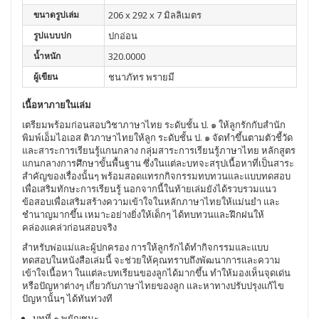
ขนาดรูปเล่ม
206 x 292 x 7 มิลลิเมตร
รูปแบบปก
ปกอ่อน
น้ำหนัก
320.0000
ผู้เขียน
ชนาภัทร พรายมี
เนื้อหาภายในเล่ม
เตรียมพร้อมก่อนสอบวิชาภาษาไทย ระดับชั้น ป. ๑ ให้ลูกรักกับสำนัก
พิมพ์เอ็มไอเอส ติวภาษาไทยให้ลูก ระดับชั้น ป. ๑ จัดทำขึ้นตามตัวชี้วัด
และสาระการเรียนรู้แกนกลาง กลุ่มสาระการเรียนรู้ภาษาไทย หลักสูตร
แกนกลางการศึกษาขั้นพื้นฐาน ซึ่งในแต่ละบทจะสรุปเนื้อหาที่เป็นสาระ
สำคัญของเรื่องนั้นๆ พร้อมสอดแทรกกิจกรรมทบทวนและแบบทดสอบ
เพื่อเสริมทักษะการเรียนรู้ นอกจากนี้ในท้ายเล่มยังได้รวบรวมแนว
ข้อสอบเพื่อเสริมสร้างความเข้าใจในหลักภาษาไทยให้แม่นยำ และ
ชำนาญมากขึ้น เหมาะอย่างยิ่งให้เด็กๆ ได้ทบทวนและฝึกฝนให้
คล่องแคล่วก่อนสอบจริง
สำหรับพ่อแม่และผู้ปกครอง การให้ลูกรักได้ทำกิจกรรมและแบบ
ทดสอบในหนังสือเล่มนี้ จะช่วยให้คุณทราบถึงพัฒนาการและความ
เข้าใจเนื้อหา ในแต่ละบทเรียนของลูกได้มากขึ้น ทำให้มองเห็นจุดเด่น
หรือปัญหาต่างๆ เกี่ยวกับภาษาไทยของลูก และหาทางปรับปรุงแก้ไข
ปัญหานั้นๆ ได้ทันท่วงที
บทที่ ๑ พยัญชนะ