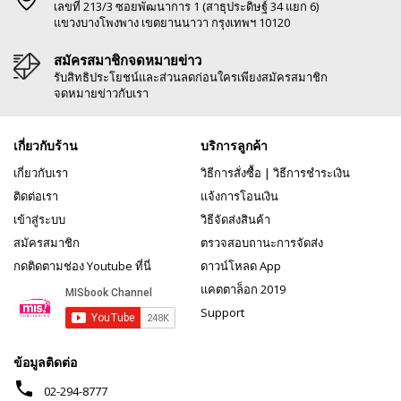
เลขที่ 213/3 ซอยพัฒนาการ 1 (สาธุประดิษฐ์ 34 แยก 6)
แขวงบางโพงพาง เขตยานนาวา กรุงเทพฯ 10120
สมัครสมาชิกจดหมายข่าว
รับสิทธิประโยชน์และส่วนลดก่อนใครเพียงสมัครสมาชิก
จดหมายข่าวกับเรา
เกี่ยวกับร้าน
บริการลูกค้า
เกี่ยวกับเรา
วิธีการสั่งซื้อ
|
วิธีการชำระเงิน
ติดต่อเรา
แจ้งการโอนเงิน
เข้าสู่ระบบ
วิธีจัดส่งสินค้า
สมัครสมาชิก
ตรวจสอบถานะการจัดส่ง
กดติดตามช่อง Youtube ที่นี่
ดาวน์โหลด App
แคตตาล็อก 2019
Support
ข้อมูลติดต่อ
phone
02-294-8777