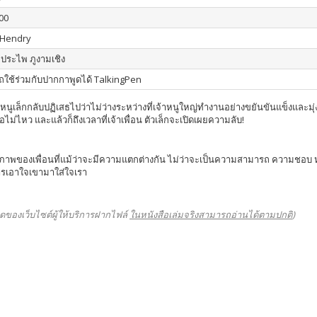
00
 Hendry
: ประไพ ภูงามเชิง
ใช้ร่วมกับปากกาพูดได้ TalkingPen
หนูเล็กกลับปฏิเสธไปว่าไม่ว่างระหว่างที่เจ้าหนูใหญ่ทำงานอย่างขยันขันแข็งและมุ่งมั่
ไม่ไหว และแล้วก็ถึงเวลาที่เจ้าเพื่อน ตัวเล็กจะเปิดเผยความลับ!
พของเพื่อนที่แม้ว่าจะมีความแตกต่างกัน ไม่ว่าจะเป็นความสามารถ ความชอบ หรือค
การเอาใจเขามาใส่ใจเรา
ดของเว็บไซต์ผู้ให้บริการฝากไฟล์
ในหนังสือเล่มจริงสามารถอ่านได้ตามปกติ
)