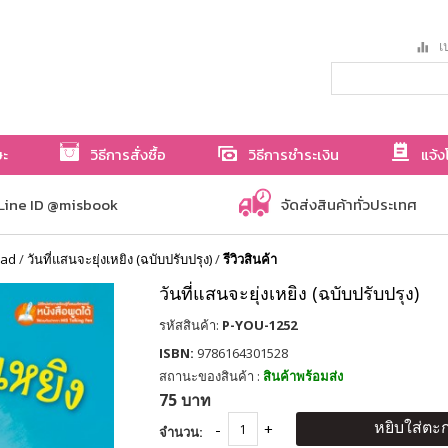
เป
ษะ
วิธีการสั่งซื้อ
วิธีการชำระเงิน
แจ้ง
Line ID @misbook
จัดส่งสินค้าทั่วประเทศ
ead
/
วันที่แสนจะยุ่งเหยิง (ฉบับปรับปรุง)
/
รีวิวสินค้า
วันที่แสนจะยุ่งเหยิง (ฉบับปรับปรุง)
รหัสสินค้า:
P-YOU-1252
ISBN:
9786164301528
สถานะของสินค้า :
สินค้าพร้อมส่ง
75 บาท
หยิบใส่ตะก
จำนวน: