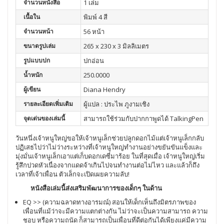
จำนวนหนังสือ
1 เล่ม
เนื้อใน
พิมพ์ 4 สี
จำนวนหน้า
56 หน้า
ขนาดรูปเล่ม
265 x 230 x 3 มิลลิเมตร
รูปแบบปก
ปกอ่อน
น้ำหนัก
250.0000
ผู้เขียน
Diana Hendry
รายละเอียดเพิ่มเติม
ผู้แปล : ประไพ ภูงามเชิง
จุดเด่นของเล่มนี้
สามารถใช้ร่วมกับปากกาพูดได้ TalkingPen
วันหนึ่งเจ้าหนูใหญ่ขอให้เจ้าหนูเล็กช่วยปลูกดอกไม้แต่เจ้าหนูเล็กกลับ
ปฏิเสธไปว่าไม่ว่างระหว่างที่เจ้าหนูใหญ่ทำงานอย่างขยันขันแข็งและ
มุ่งมั่นเจ้าหนูเล็กเอาแต่เก็บดอกเดซี่มาร้อย ในที่สุดเมื่อ เจ้าหนูใหญ่เริ่ม
รู้สึกปวดหัวเนื่องจากแดดจ้าเกินไปจนทำงานต่อไม่ไหว และแล้วก็ถึง
เวลาที่เจ้าเพื่อน ตัวเล็กจะเปิดเผยความลับ!
หนังสือเล่มนี้ส่งเสริมพัฒนาการของเด็กๆ ในด้าน
EQ >> (ความฉลาดทางอารมณ์) สอนให้เด็กเห็นถึงมิตรภาพของ
เพื่อนที่แม้ว่าจะมีความแตกต่างกัน ไม่ว่าจะเป็นความสามารถ ความ
ชอบ หรือความถนัด ก็สามารถเป็นเพื่อนที่ดีต่อกันได้เพียงแค่มีความ