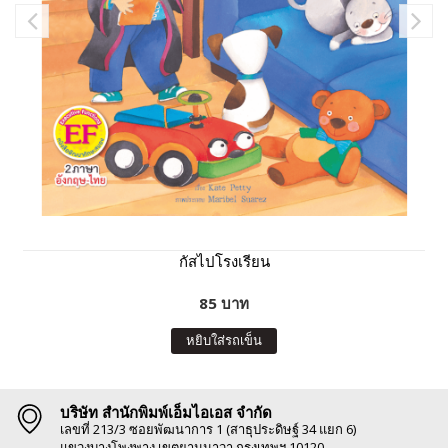
กัสไปโรงเรียน
85 บาท
หยิบใส่รถเข็น
บริษัท สำนักพิมพ์เอ็มไอเอส จำกัด
เลขที่ 213/3 ซอยพัฒนาการ 1 (สาธุประดิษฐ์ 34 แยก 6)
แขวงบางโพงพาง เขตยานนาวา กรุงเทพฯ 10120