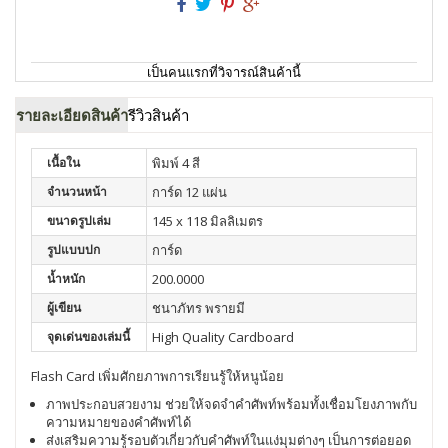
เป็นคนแรกที่วิจารณ์สินค้านี้
รายละเอียดสินค้า
รีวิวสินค้า
เนื้อใน
พิมพ์ 4 สี
จำนวนหน้า
การ์ด 12 แผ่น
ขนาดรูปเล่ม
145 x 118 มิลลิเมตร
รูปแบบปก
การ์ด
น้ำหนัก
200.0000
ผู้เขียน
ชนาภัทร พรายมี
จุดเด่นของเล่มนี้
High Quality Cardboard
Flash Card เพิ่มศักยภาพการเรียนรู้ให้หนูน้อย
ภาพประกอบสวยงาม ช่วยให้จดจำคำศัพท์พร้อมทั้งเชื่อมโยงภาพกับ
ความหมายของคำศัพท์ได้
ส่งเสริมความรู้รอบตัวเกี่ยวกับคำศัพท์ในแง่มุมต่างๆ เป็นการต่อยอด