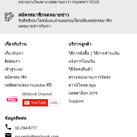
แขวงบางโพงพาง เขตยานนาวา กรุงเทพฯ 10120
สมัครสมาชิกจดหมายข่าว
รับสิทธิประโยชน์และส่วนลดก่อนใครเพียงสมัครสมาชิก
จดหมายข่าวกับเรา
เกี่ยวกับร้าน
บริการลูกค้า
เกี่ยวกับเรา
วิธีการสั่งซื้อ
|
วิธีการชำระเงิน
ติดต่อเรา
แจ้งการโอนเงิน
เข้าสู่ระบบ
วิธีจัดส่งสินค้า
สมัครสมาชิก
ตรวจสอบถานะการจัดส่ง
กดติดตามช่อง Youtube ที่นี่
ดาวน์โหลด App
แคตตาล็อก 2019
Support
ข้อมูลติดต่อ
phone
02-294-8777
mail
no-reply@misbook.com