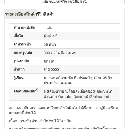
เป็นคนแรกที่วิจารณ์สินค้านี้
รายละเอียดสินค้า
รีวิวสินค้า
จำนวนหนังสือ
1 เล่ม
เนื้อใน
พิมพ์ 4 สี
จำนวนหน้า
56 หน้า
ขนาดรูปเล่ม
300 x 234 มิลลิเมตร
รูปแบบปก
ปกอ่อน
น้ำหนัก
310.0000
ผู้เขียน
นายแพทย์ชาญชัย กิจประเสริฐ, เอี่ยมศิริ กิจ
ประเสริฐ และคณะ
จุดเด่นของเล่มนี้
ฟังเสียงบรรยายโดยละเอียดของแต่ละบทได้
ผ่านทาง Youtube (ต้องดูหนังสือประกอบ)
อยากสอบติดคณะและมหาวิทยาลัยในฝันไม่ใช่เรื่องยาก!!! คู่มือเตรียม
สอบเล่มนี้ช่วยได้
เนื้อหากระชับ อ่านเข้าใจง่ายได้ใน 1 วัน