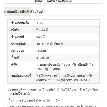
เป็นคนแรกที่วิจารณ์สินค้านี้
รายละเอียดสินค้า
รีวิวสินค้า
จำนวนหนังสือ
1 เล่ม
เนื้อใน
พิมพ์ 4 สี
จำนวนหน้า
56 หน้า
ขนาดรูปเล่ม
300 x 234 มิลลิเมตร
รูปแบบปก
ปกอ่อน
น้ำหนัก
310.0000
ผู้เขียน
นายแพทย์ชาญชัย กิจประเสริฐ, เอี่ยมศิริ กิจ
ประเสริฐ และคณะ
จุดเด่นของเล่มนี้
ฟังเสียงบรรยายโดยละเอียดของแต่ละบทได้
ผ่านทาง Youtube (ต้องดูหนังสือประกอบ)
อยากสอบติดคณะและมหาวิทยาลัยในฝันไม่ใช่เรื่องยาก!!! คู่มือเตรียม
สอบเล่มนี้ช่วยได้
เนื้อหากระชับ อ่านเข้าใจง่ายได้ใน 1 วัน