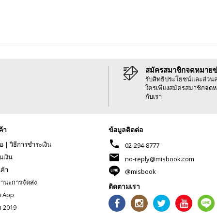
สมัครสมาชิกจดหมายข
รับสิทธิประโยชน์และส่วน
ใครเพียงสมัครสมาชิกจดห
กับเรา
ค้า
ข้อมูลติดต่อ
phone
้อ
|
วิธีการชำระเงิน
02-294-8777
mail
นเงิน
no-reply@misbook.com
นค้า
@misbook
านะการจัดส่ง
ติดตามเรา
ด App
ก 2019