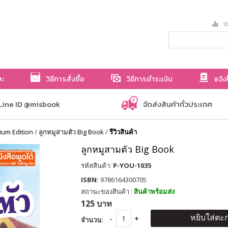
เป
ษะ
วิธีการสั่งซื้อ
วิธีการชำระเงิน
แจ้ง
Line ID @misbook
จัดส่งสินค้าทั่วประเทศ
ium Edition
/
ลูกหมูสามตัว Big Book
/
รีวิวสินค้า
ลูกหมูสามตัว Big Book
รหัสสินค้า:
P-YOU-1035
ISBN:
9786164300705
สถานะของสินค้า :
สินค้าพร้อมส่ง
125 บาท
หยิบใส่ตะก
จำนวน: