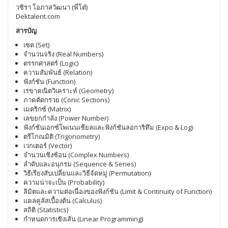
วชิรา โอภาสวัฒนา (พี่โต๋)
Dektalent.com
สารบัญ
เซต (Set)
จำนวนจริง (Real Numbers)
ตรรกศาสตร์ (Logic)
ความสัมพันธ์ (Relation)
ฟังก์ชัน (Function)
เรขาคณิตวิเคราะห์ (Geometry)
ภาคตัดกรวย (Conic Sections)
เมตริกซ์ (Matrix)
เลขยกกำลัง (Power Number)
ฟังก์ชันเอกซ์โพเนนเชียลและฟังก์ชันลอการิทึม (Expo & Log)
ตรีโกณมิติ (Trigonometry)
เวกเตอร์ (Vector)
จำนวนเชิงซ้อน (Complex Numbers)
ลำดับและอนุกรม (Sequence & Series)
วิธีเรียงสับเปลี่ยนและวิธีจัดหมู่ (Permutation)
ความน่าจะเป็น (Probability)
ลิมิตและความต่อเนื่องของฟังก์ชัน (Limit & Continuity of Function)
แคลคูลัสเบื้องต้น (Calculus)
สถิติ (Statistics)
กำหนดการเชิงเส้น (Linear Programming)