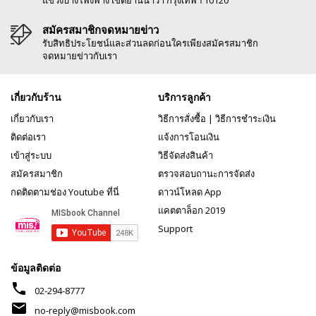
แขวงบางโพงพาง เขตยานนาวา กรุงเทพฯ 10120
สมัครสมาชิกจดหมายข่าว
รับสิทธิประโยชน์และส่วนลดก่อนใครเพียงสมัครสมาชิก
จดหมายข่าวกับเรา
เกี่ยวกับร้าน
บริการลูกค้า
เกี่ยวกับเรา
วิธีการสั่งซื้อ
|
วิธีการชำระเงิน
ติดต่อเรา
แจ้งการโอนเงิน
เข้าสู่ระบบ
วิธีจัดส่งสินค้า
สมัครสมาชิก
ตรวจสอบถานะการจัดส่ง
กดติดตามช่อง Youtube ที่นี่
ดาวน์โหลด App
แคตตาล็อก 2019
Support
ข้อมูลติดต่อ
phone
02-294-8777
mail
no-reply@misbook.com