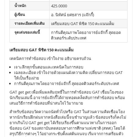
น้ำหนัก
425.0000
ผู้เขียน
อ. นิทัศน์ ยศธสาร (แจ๊กกี้)
รายละเอียดเพิ่มเติม
เตรียมสอบ GAT พิชิต 150 คะแนนเต็ม
จุดเด่นของเล่มนี้
การันตีคุณภาพโดยอาจารย์แจ๊กกี้ สุดยอด
ติวเตอร์ระดับประเทศ
เตรียมสอบ GAT พิชิต 150 คะแนนเต็ม
เทคนิคการทำข้อสอบ เข้าใจง่าย อธิบายครบถ้วน
เจาะลึกทุกขั้นตอนและเทคนิคในการสอบ
เฉลยละเอียด เข้าใจง่ายด้วยแผนผังความคิด เปลี่ยนการสอบ GAT
ให้เป็นเรื่องง่าย
การันตีคุณภาพโดยอาจารย์แจ๊กกี้ สุดยอดติวเตอร์ระดับประเทศ
GAT get get เพื่อเพิ่มผลสัมฤทธิ์ในการทำข้อสอบ GAT เชื่อมโยงของ
นักเรียนเล่มนี้ อาจารย์แจ๊กกี้ได้ถ่ายทอดเคล็ดลับการทำข้อสอบ พร้อม
เสนอวิธีการทำข้อสอบที่น่าสนใจไว้มากมาย
สำหรับข้อสอบวัดความถนัดทั่วไปหรือ GAT ในส่วนความคิดเชื่อมโยง
หากนักเรียนฝึกฝนจากหนังสือเล่มนี้จนชำนาญแล้ว ข้อสอบจริงก็คงไม่
ยากเกินไป GAT get get ได้เรียบเรียงขึ้นตามแนวทางในการออก
ข้อสอบ GAT ของสถาบันทดสอบทางการศึกษาแห่งชาติ (สทศ.) โดยได้
สรุปวิธีการต่างๆ ไว้อย่างกระชับตั้งแต่ต้นจนจบ เริ่มจากการเตรียมตัว