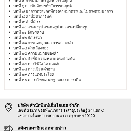
บทที่ ๕ การผันอักษรสูงกับวรรณยุกต์
บทที่ ๖ การผันอักษรต่ำกับวรรณยุกต์
บทที่ ๗ มาตราตัวสะกดที่ตรงตามมาตราและไม่ตรงตามมาตรา
บทที่ ๘ คำที่มีตัวการันต์
บทที่ ๙ คำที่มี รร
บทที่ ๑๐ สระคงรูป สระลดรูป และสระเปลี่ยนรูป
บทที่ ๑๑ อักษรควบ
บทที่ ๑๒ อักษรนำ
บทที่ ๑๓ การแจกลูกและการสะกดคำ
บทที่ ๑๔ คำคล้องจอง
บทที่ ๑๕ ความหมายของคำ
บทที่ ๑๖ คำที่มีความหมายตรงข้ามกัน
บทที่ ๑๗ การใช้ใอ ไอ และอัย
บทที่ ๑๘ การเขียนคำอ่าน
บทที่ ๑๙ การแต่งประโยค
บทที่ ๒๐ ภาษาไทยมาตรฐานและภาษาถิ่น
บริษัท สำนักพิมพ์เอ็มไอเอส จำกัด
เลขที่ 213/3 ซอยพัฒนาการ 1 (สาธุประดิษฐ์ 34 แยก 6)
แขวงบางโพงพาง เขตยานนาวา กรุงเทพฯ 10120
สมัครสมาชิกจดหมายข่าว