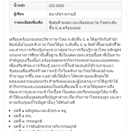
น้ำหนัก
302.0000
ผู้เขียน
ชนาภัทร พรายมี
รายละเอียดเพิ่มเติม
พิเศษท้ายเล่ม! แนวข้อสอบภาษาไทยระดับ
ชั้น ป. ๒ พร้อมเฉลย
เตรียมพร้อมก่อนสอบวิชาภาษาไทย ระดับชั้น ป. ๒ ให้ลูกรักกับสำนัก
พิมพ์เอ็มไอเอส ติวภาษาไทยให้ลูก ระดับชั้น ป. ๒ จัดทำขึ้นตามตัวชี้วัด
และสาระการเรียนรู้แกนกลาง กลุ่มสาระการเรียนรู้ภาษาไทย หลักสูตร
แกนกลางการศึกษาขั้นพื้นฐาน ซึ่งในแต่ละบทจะสรุปเนื้อหาที่เป็นสาระ
สำคัญของเรื่องนั้นๆ พร้อมสอดแทรกกิจกรรมทบทวนและแบบทดสอบ
เพื่อเสริมทักษะการเรียนรู้ นอกจากนี้ในท้ายเล่มยังได้รวบรวมแนว
ข้อสอบเพื่อเสริมสร้างความเข้าใจในหลักภาษาไทยให้แม่นยำและ
ชำนาญมากขึ้น เหมาะอย่างยิ่งให้เด็กๆ ได้ทบทวนและฝึกฝนให้
คล่องแคล่วก่อนสอบจริง สำหรับพ่อแม่และผู้ปกครอง การให้ลูกรักได้
ทำกิจกรรมและแบบทดสอบในหนังสือเล่มนี้ จะช่วยให้คุณทราบถึง
พัฒนาการและความเข้าใจเนื้อหาในแต่ละบทเรียนของลูกได้มากขึ้น
ทำให้มองเห็นจุดเด่นหรือปัญหาต่างๆ เกี่ยวกับภาษาไทยของลูก และหา
ทางปรับปรุงแก้ไขปัญหานั้นๆ ได้ทันท่วงที
บทที่ ๑ พยัญชนะและอักษร ๓ หมู่
บทที่ ๒ สระ
บทที่ ๓ วรรณยุกต์
บทที่ ๔ การผันอักษรกลางกับวรรณยุกต์