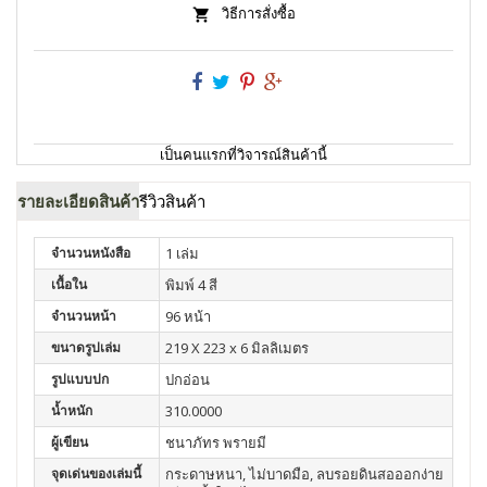
วิธีการสั่งซื้อ
เป็นคนแรกที่วิจารณ์สินค้านี้
รายละเอียดสินค้า
รีวิวสินค้า
จำนวนหนังสือ
1 เล่ม
เนื้อใน
พิมพ์ 4 สี
จำนวนหน้า
96 หน้า
ขนาดรูปเล่ม
219 X 223 x 6 มิลลิเมตร
รูปแบบปก
ปกอ่อน
น้ำหนัก
310.0000
ผู้เขียน
ชนาภัทร พรายมี
จุดเด่นของเล่มนี้
กระดาษหนา, ไม่บาดมือ, ลบรอยดินสอออกง่าย