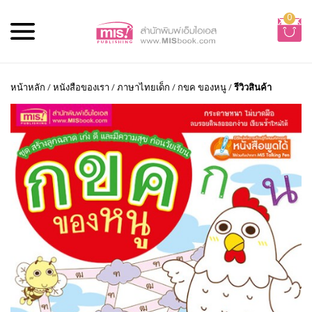
0
หน้าหลัก
/
หนังสือของเรา
/
ภาษาไทยเด็ก
/
กขค ของหนู
/
รีวิวสินค้า