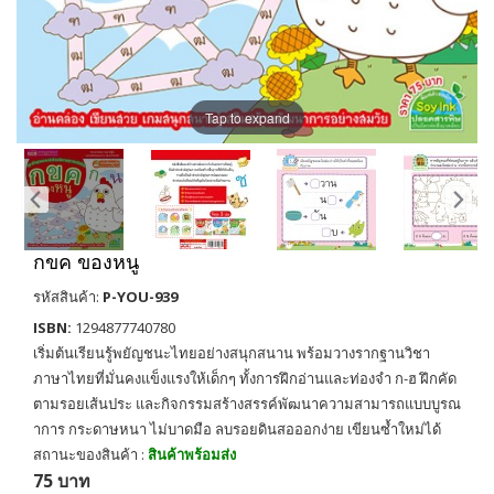
Tap to expand
กขค ของหนู
รหัสสินค้า:
P-YOU-939
ISBN:
1294877740780
เริ่มต้นเรียนรู้พยัญชนะไทยอย่างสนุกสนาน พร้อมวางรากฐานวิชา
ภาษาไทยที่มั่นคงแข็งแรงให้เด็กๆ ทั้งการฝึกอ่านและท่องจำ ก-ฮ ฝึกคัด
ตามรอยเส้นประ และกิจกรรมสร้างสรรค์พัฒนาความสามารถแบบบูรณ
าการ กระดาษหนา ไม่บาดมือ ลบรอยดินสอออกง่าย เขียนซ้ำใหม่ได้
สถานะของสินค้า :
สินค้าพร้อมส่ง
75 บาท