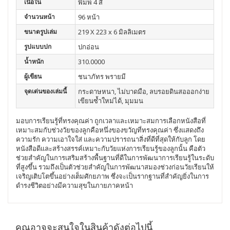
เนื้อใน
พิมพ์ 4 สี
จำนวนหน้า
96 หน้า
ขนาดรูปเล่ม
219 X 223 x 6 มิลลิเมตร
รูปแบบปก
ปกอ่อน
น้ำหนัก
310.0000
ผู้เขียน
ชนาภัทร พรายมี
จุดเด่นของเล่มนี้
กระดาษหนา, ไม่บาดมือ, ลบรอยดินสอออกง่าย
เขียนซ้ำใหม่ได้, มุมมน
มอบการเรียนรู้ที่ทรงคุณค่า ถูกเวลาและเหมาะสมการเลือกหนังสือที่
เหมาะสมกับช่วงวัยของลูกคือหนึ่งของขวัญที่ทรงคุณค่า ซึ่งแสดงถึง
ความรัก ความเอาใจใส่ และความปรารถนาสิ่งที่ดีที่สุดให้กับลูก โดย
หนังสือดีและสร้างสรรค์เหมาะกับวัยแห่งการเรียนรู้ของลูกนั้น คือตัว
ช่วยสำคัญในการเสริมสร้างพื้นฐานที่ดีในการพัฒนาการเรียนรู้ในระดับ
ที่สูงขึ้น รวมถึงเป็นตัวช่วยสำคัญในการพัฒนาสมองช่วงก่อนวัยเรียนให้
เจริญเติบโตขึ้นอย่างเต็มศักยภาพ ซึ่งจะเป็นรากฐานที่สำคัญยิ่งในการ
ดำรงชีวิตอย่างมีความสุขในภายภาคหน้า
คุณอาจจะสนใจในสินค้าดังต่อไปนี้