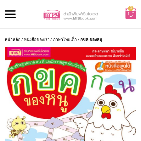
0
หน้าหลัก
/
หนังสือของเรา
/
ภาษาไทยเด็ก
/
กขค ของหนู