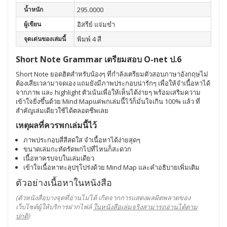
น้ำหนัก
295.0000
ผู้เขียน
อิสรีย์ แจ่มขำ
จุดเด่นของเล่มนี้
พิมพ์ 4 สี
Short Note Grammar เตรียมสอบ O-net ป.6
Short Note ยอดฮิตสำหรับน้องๆ ที่กำลังเตรียมตัวสอบภาษาอังกฤษไม่
ต้องเสียเวลามาจดเอง แถมยังมีภาพประกอบน่ารักๆ เพื่อให้จำเนื้อหาได้
จากภาพ และ highlight ตัวเน้นเพื่อให้เห็นได้ง่ายๆ พร้อมเสริมความ
เข้าใจยิ่งขึ้นด้วย Mind Mapแค่พกเล่มนี้ไว้ก็มั่นใจเกิน 100% แล้ว ที่
สำคัญเล่มเดียวใช้ได้ตลอดชีพเลย
เหตุผลที่ควรพกเล่มนี้ไว้
ภาพประกอบสี่สีสดใส จำเนื้อหาได้ง่ายสุดๆ
ขนาดเล่มกะทัดรัดพกไปที่ไหนก็สะดวก
เนื้อหาครบจบในเล่มเดียว
เข้าใจเนื้อหาทะลุปรุโปร่งด้วย Mind Map และคำอธิบายเพิ่มเติม
ตัวอย่างเนื้อหาในหนังสือ
(ตัวหนังสือบางจุดที่อ่านไม่ได้ เกิดจากการแสดงผลผิดพลาดของ
เว็บไซต์ผู้ให้บริการฝากไฟล์
ในหนังสือเล่มจริงสามารถอ่านได้ตาม
ปกติ
)