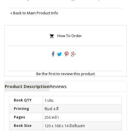
«
Back to Main Product Info
How To Order
Be the first to review this product
Product Description
Reviews
Book QTY
1 เล่ม
Printing
พิมพ์ 4 สี
Pages
256 หน้า
Book Size
120 x 168 x 14 มิลลิเมตร