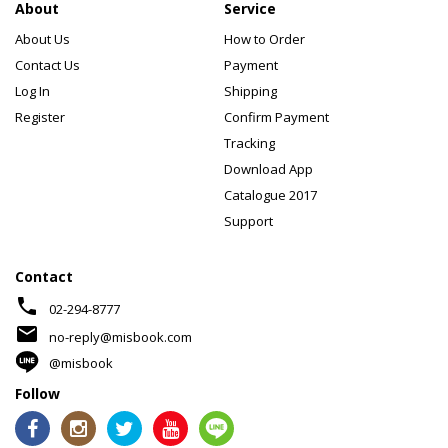
About
Service
About Us
How to Order
Contact Us
Payment
Log In
Shipping
Register
Confirm Payment
Tracking
Download App
Catalogue 2017
Support
Contact
phone
02-294-8777
mail
no-reply@misbook.com
@misbook
Follow