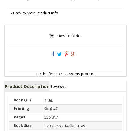
«
Back to Main Product Info
How To Order
Be the first to review this product
Product Description
Reviews
Book QTY
1 เล่ม
Printing
พิมพ์ 4 สี
Pages
256 หน้า
Book Size
120 x 168 x 14 มิลลิเมตร