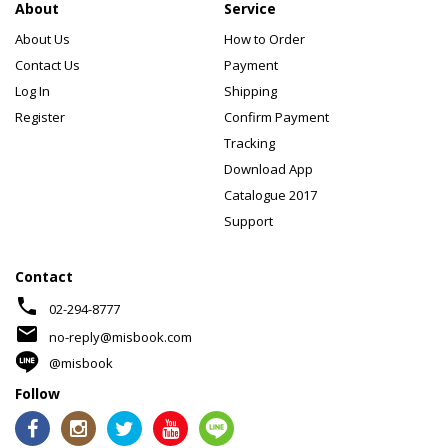
About
Service
About Us
How to Order
Contact Us
Payment
Log In
Shipping
Register
Confirm Payment
Tracking
Download App
Catalogue 2017
Support
Contact
phone
02-294-8777
mail
no-reply@misbook.com
@misbook
Follow