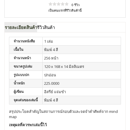
0 รีวิว
เป็นคนแรกที่รีวิวสินค้านี้
รายละเอียดสินค้า
รีวิวสินค้า
จำนวนหนังสือ
1 เล่ม
เนื้อใน
พิมพ์ 4 สี
จำนวนหน้า
256 หน้า
ขนาดรูปเล่ม
120 x 168 x 14 มิลลิเมตร
รูปแบบปก
ปกอ่อน
น้ำหนัก
225.0000
ผู้เขียน
อิสรีย์ แจ่มขำ
จุดเด่นของเล่มนี้
พิมพ์ 4 สี
สรุปประโยคสำคัญในสถานการณ์รอบตัวและจดจำคำศัพท์จาก mind
map
เหตุผลที่ควรพกเล่มนี้ไว้