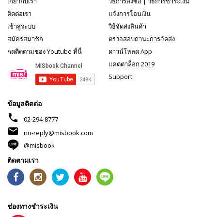
เกี่ยวกับเรา
วิธีการสั่งซื้อ
|
วิธีการชำระเงิน
ติดต่อเรา
แจ้งการโอนเงิน
เข้าสู่ระบบ
วิธีจัดส่งสินค้า
สมัครสมาชิก
ตรวจสอบถานะการจัดส่ง
กดติดตามช่อง Youtube ที่นี่
ดาวน์โหลด App
แคตตาล็อก 2019
Support
ข้อมูลติดต่อ
phone
02-294-8777
mail
no-reply@misbook.com
@misbook
ติดตามเรา
ช่องทางชำระเงิน