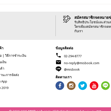
สมัครสมาชิกจดหมายข
รับสิทธิประโยชน์และส่วน
ใครเพียงสมัครสมาชิกจดห
กับเรา
ค้า
ข้อมูลติดต่อ
phone
้อ
|
วิธีการชำระเงิน
02-294-8777
mail
นเงิน
no-reply@misbook.com
นค้า
@misbook
านะการจัดส่ง
ติดตามเรา
ด App
ก 2019