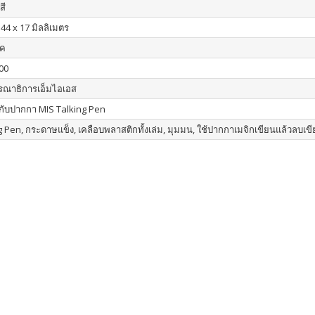
สี
144 x 17 มิลลิเมตร
๊ค
00
รณาธิการเอ็มไอเอส
มกับปากกา MIS Talking Pen
g Pen, กระดาษแข็ง, เคลือบพลาสติกทั้งเล่ม, มุมมน, ใช้ปากกาเมจิกเขียนแล้วลบเขี