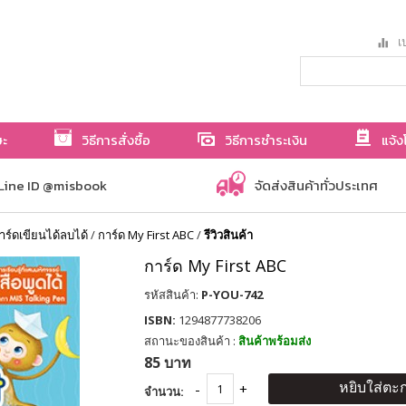
เป
ษะ
วิธีการสั่งซื้อ
วิธีการชำระเงิน
แจ้ง
Line ID @misbook
จัดส่งสินค้าทั่วประเทศ
าร์ดเขียนได้ลบได้
/
การ์ด My First ABC
/
รีวิวสินค้า
การ์ด My First ABC
รหัสสินค้า:
P-YOU-742
ISBN:
1294877738206
สถานะของสินค้า :
สินค้าพร้อมส่ง
85 บาท
หยิบใส่ตะก
จำนวน: