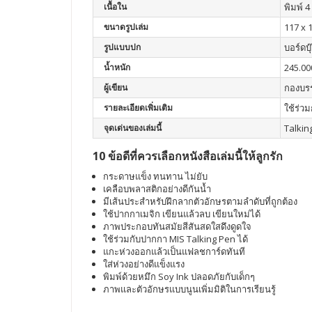
เนื้อใน
พิมพ์ 4 
ขนาดรูปเล่ม
117 x 
รูปแบบปก
บอร์ดบุ
น้ำหนัก
245.00
ผู้เขียน
กองบร
รายละเอียดเพิ่มเติม
ใช้ร่ว
จุดเด่นของเล่มนี้
Talkin
10 ข้อดีที่ควรเลือกหนังสือเล่มนี้ให้ลูกรัก
กระดาษแข็ง ทนทาน ไม่ยับ
เคลือบพลาสติกอย่างดีกันน้ำ
มีเส้นประสำหรับฝึกลากตัวอักษรตามลำดับที่ถูกต้อง
ใช้ปากกาเมจิก เขียนแล้วลบ เขียนใหม่ได้
ภาพประกอบทันสมัยสีสันสดใสดึงดูดใจ
ใช้ร่วมกับปากกา MIS Talking Pen ได้
แกะห่วงออกแล้วเป็นแฟลชการ์ดทันที
ใส่ห่วงอย่างดีแข็งแรง
พิมพ์ด้วยหมึก Soy Ink ปลอดภัยกับเด็กๆ
ภาพและตัวอักษรแบบนูนเพิ่มมิติในการเรียนรู้