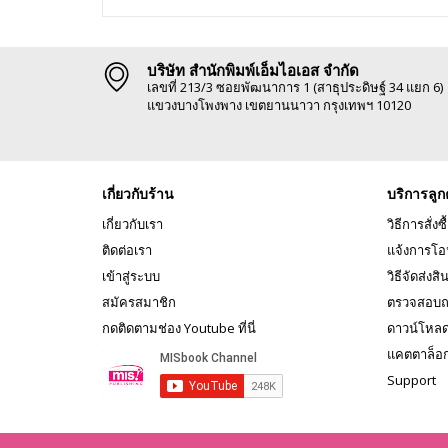
บริษัท สำนักพิมพ์เอ็มไอเอส จำกัด
เลขที่ 213/3 ซอยพัฒนาการ 1 (สาธุประดิษฐ์ 34 แยก 6)
แขวงบางโพงพาง เขตยานนาวา กรุงเทพฯ 10120
เกี่ยวกับร้าน
บริการลูก
เกี่ยวกับเรา
วิธีการสั่งซื
ติดต่อเรา
แจ้งการโอ
เข้าสู่ระบบ
วิธีจัดส่งสิ
สมัครสมาชิก
ตรวจสอบถ
กดติดตามช่อง Youtube ที่นี่
ดาวน์โหล
แคตตาล็อ
Support