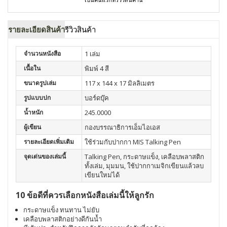
รายละเอียดสินค้า
รีวิวสินค้า
จำนวนหนังสือ
1 เล่ม
เนื้อใน
พิมพ์ 4 สี
ขนาดรูปเล่ม
117 x 144 x 17 มิลลิเมตร
รูปแบบปก
บอร์ดบุ๊ค
น้ำหนัก
245.0000
ผู้เขียน
กองบรรณาธิการเอ็มไอเอส
รายละเอียดเพิ่มเติม
ใช้ร่วมกับปากกา MIS Talking Pen
จุดเด่นของเล่มนี้
Talking Pen, กระดาษแข็ง, เคลือบพลาสติก
ทั้งเล่ม, มุมมน, ใช้ปากกาเมจิกเขียนแล้วลบ
เขียนใหม่ได้
10 ข้อดีที่ควรเลือกหนังสือเล่มนี้ให้ลูกรัก
กระดาษแข็ง ทนทาน ไม่ยับ
เคลือบพลาสติกอย่างดีกันน้ำ