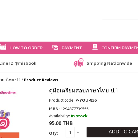
HOW TO ORDER
PAYMENT
CONFIRM PAYME
Line ID @misbook
Shipping Nationwide
ภาษาไทย ป.1
/
Product Reviews
คู่มือเตรียมสอบภาษาไทย ป.1
Product code:
P-YOU-836
ISBN:
1294877739555
Availability:
In stock
95.00 THB
ADD TO CA
Qty: