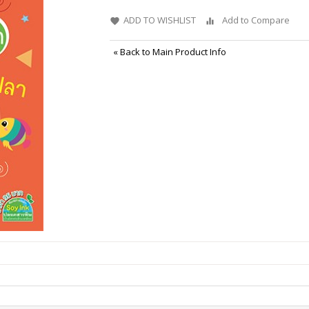
ADD TO WISHLIST
Add to Compare
«
Back to Main Product Info