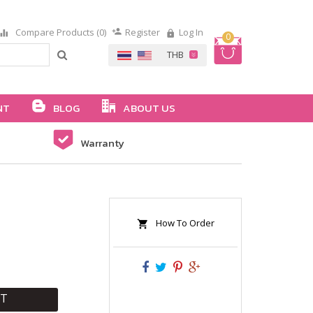
Compare Products (0)
Register
Log In
0
NT
BLOG
ABOUT US
Warranty
How To Order
RT