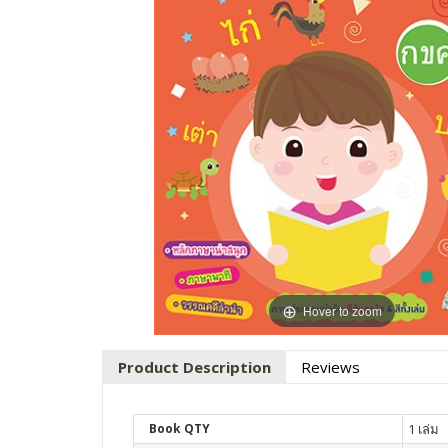
Hover to zoom
Product Description
Reviews
Book QTY
1 เล่ม