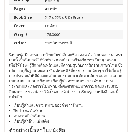
Printing
พิมพ์ 4 สี
Pages
48 หน้า
Book Size
217 x 223 x 3 มิลลิเมตร
Cover
ปกอ่อน
Weight
176.0000
Writer
ชนาภัทร พรายมี
นิทานชุด ฝึกอ่านภาษาไทยกับชาลีและชีวา ตอน ตัวสะกดหลายมาตรา
เล่มนี้ เป็นนิทานที่ได้นำตัวละครหลักมาสร้างเรื่องราวอันสนุกสนาน
เพื่อให้น้องๆ รู้สึกเพลิดเพลินและมีความสุขกับการฝึกอ่านภาษาไทย ซึ่ง
เป็นการปูพื้นฐานและส่งเสริมทัศนคติที่ดีต่อการอ่าน น้องๆ จะได้เรียนรู้
การประสมคำที่มีตัวสะกดในแม่กง แม่กน แม่กม แม่เกย แม่เกอว แม่กก
แม่กด และแม่กบ พร้อมกับเรียนรู้คำ ความหมายของคำ จากภาพ
ประกอบและเรื่องราวในนิทาน ซึ่งจะช่วยพัฒนาความคิดและส่งเสริม
จินตนาการของน้องๆ ได้เป็นอย่างดี น้องๆ จะเรียนรู้จากหนังสือเล่มนี้
อย่างไร
เรียนรู้คำและความหมายของคำจากนิทาน
ฝึกประสมตัวสะกด
ทบทวนคำในนิทาน
เรียนรู้คำอื่นๆ เพิ่มเติม
ตัวอย่างเนื้อหาในหนังสือ