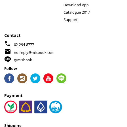
Download App
Catalogue 2017
Support
Contact
phone
02-294-8777
mail
no-reply@misbook.com
@misbook
Follow
Payment
Shipping