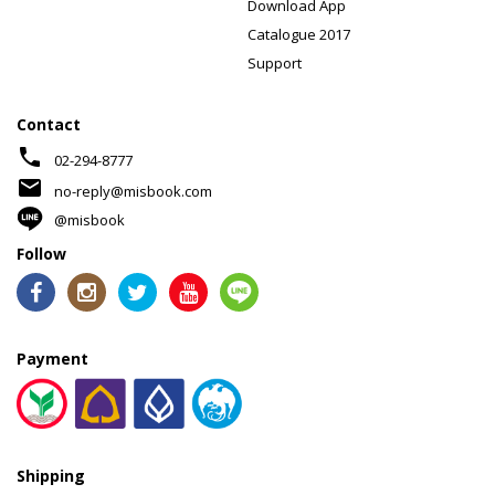
Download App
Catalogue 2017
Support
Contact
phone
02-294-8777
mail
no-reply@misbook.com
@misbook
Follow
Payment
Shipping