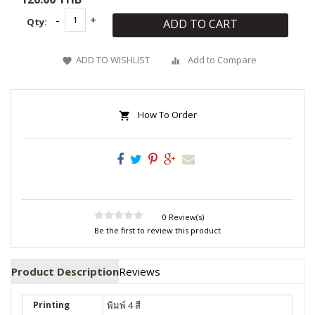
Qty:
ADD TO CART
ADD TO WISHLIST
Add to Compare
How To Order
0 Review(s)
Be the first to review this product
Product Description
Reviews
Printing
พิมพ์ 4 สี