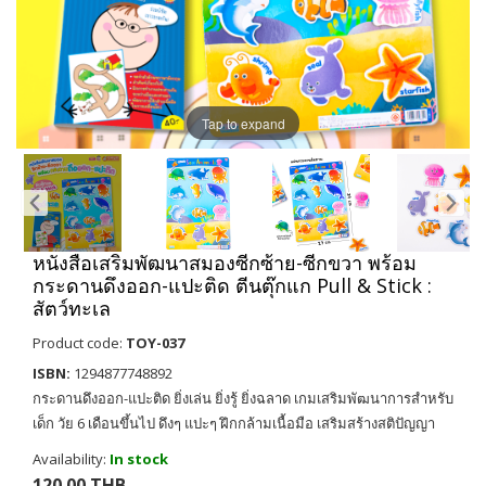
Tap to expand
หนังสือเสริมพัฒนาสมองซีกซ้าย-ซีกขวา พร้อม
กระดานดึงออก-แปะติด ตีนตุ๊กแก Pull & Stick :
สัตว์ทะเล
Product code:
TOY-037
ISBN:
1294877748892
กระดานดึงออก-แปะติด ยิ่งเล่น ยิ่งรู้ ยิ่งฉลาด เกมเสริมพัฒนาการสำหรับ
เด็ก วัย 6 เดือนขึ้นไป ดึงๆ แปะๆ ฝึกกล้ามเนื้อมือ เสริมสร้างสติปัญญา
Availability:
In stock
120.00 THB