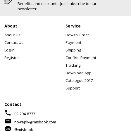
Benefits and discounts. Just subscribe to our
newsletter.
About
Service
About Us
How to Order
Contact Us
Payment
Log In
Shipping
Register
Confirm Payment
Tracking
Download App
Catalogue 2017
Support
Contact
phone
02-294-8777
mail
no-reply@misbook.com
@misbook