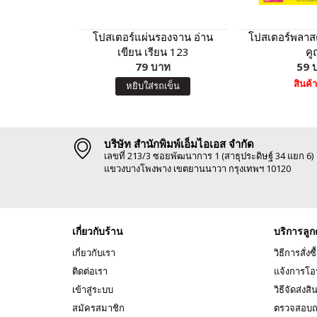
โปสเตอร์แผ่นรองจาน อ่าน
โปสเตอร์พลาสต
เขียน เรียน 123
คู
79 บาท
59 
สินค้
หยิบใส่รถเข็น
บริษัท สำนักพิมพ์เอ็มไอเอส จำกัด
เลขที่ 213/3 ซอยพัฒนาการ 1 (สาธุประดิษฐ์ 34 แยก 6)
แขวงบางโพงพาง เขตยานนาวา กรุงเทพฯ 10120
เกี่ยวกับร้าน
บริการลูก
เกี่ยวกับเรา
วิธีการสั่งซื
ติดต่อเรา
แจ้งการโอ
เข้าสู่ระบบ
วิธีจัดส่งสิ
สมัครสมาชิก
ตรวจสอบถ