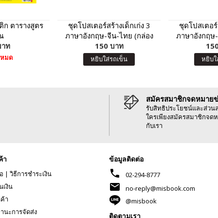
ิก ตารางสูตร
ชุดโปสเตอร์สร้างเด็กเก่ง 3
ชุดโปสเตอร์ส
ณ
ภาษาอังกฤษ-จีน-ไทย (กล่อง
ภาษาอังกฤษ-
บาท
150 บาท
แดง)
150
น้ำ
าหมด
หยิบใส่รถเข็น
หยิบใ
สมัครสมาชิกจดหมายข
รับสิทธิประโยชน์และส่วน
ใครเพียงสมัครสมาชิกจดห
กับเรา
ค้า
ข้อมูลติดต่อ
phone
้อ
|
วิธีการชำระเงิน
02-294-8777
mail
นเงิน
no-reply@misbook.com
นค้า
@misbook
านะการจัดส่ง
ติดตามเรา