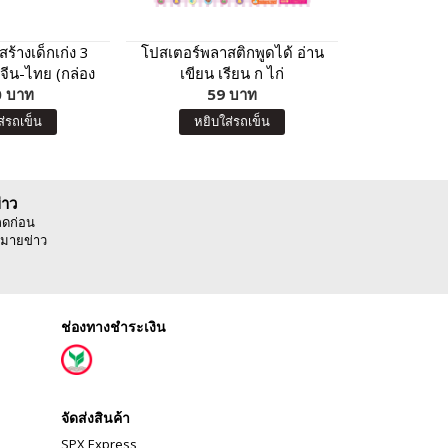
ร้างเด็กเก่ง 3
โปสเตอร์พลาสติกพูดได้ อ่าน
โปสเตอร์พลา
จีน-ไทย (กล่อง
เขียน เรียน ก ไก่
เขียน
 บาท
เงิน)
59 บาท
5
ส่รถเข็น
หยิบใส่รถเข็น
หยิบ
่าว
ลดก่อน
มายข่าว
ช่องทางชำระเงิน
จัดส่งสินค้า
SPX Express