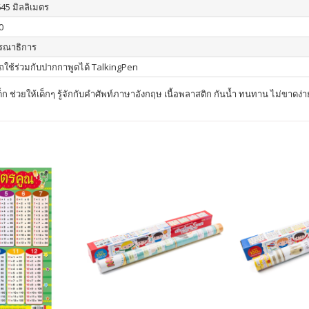
645 มิลลิเมตร
0
รณาธิการ
ใช้ร่วมกับปากกาพูดได้ TalkingPen
ด็ก ช่วยให้เด็กๆ รู้จักกับคำศัพท์ภาษาอังกฤษ เนื้อพลาสติก กันน้ำ ทนทาน ไม่ขาดง่า