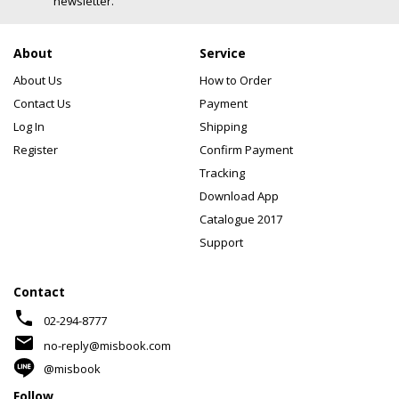
newsletter.
About
Service
About Us
How to Order
Contact Us
Payment
Log In
Shipping
Register
Confirm Payment
Tracking
Download App
Catalogue 2017
Support
Contact
phone
02-294-8777
mail
no-reply@misbook.com
@misbook
Follow