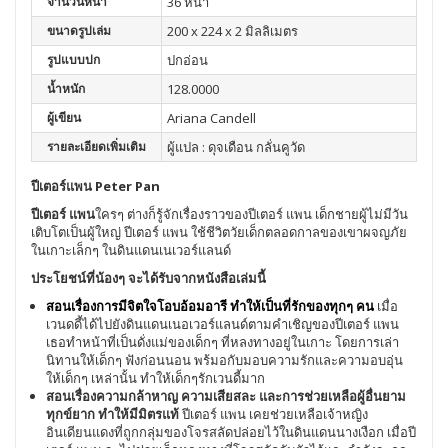
จำนวนหน้า
36 หน้า
ขนาดรูปเล่ม
200 x 224 x 2 มิลลิเมตร
รูปแบบปก
ปกอ่อน
น้ำหนัก
128.0000
ผู้เขียน
Ariana Candell
รายละเอียดเพิ่มเติม
ผู้แปล : ดุจเดือน กลั่นคูวัด
ปีเตอร์แพน Peter Pan
ปีเตอร์ แพน
ใครๆ ต่างก็รู้จักเรื่องราวของปีเตอร์ แพน เด็กชายผู้ไม่มีวัน
เติบโตเป็นผู้ใหญ่ ปีเตอร์ แพน ใช้ชีวิตวัยเด็กตลอดกาลของเขาผจญภัย
ในเกาะเล็กๆ ในดินแดนเนเวอร์แลนด์
ประโยชน์ที่น้องๆ จะได้รับจากหนังสือเล่มนี้
สอนเรื่องการมีจิตใจโอบอ้อมอารี ทำให้เป็นที่รักของทุกๆ คน
เมื่อ
เวนดดี้ได้ไปยังดินแดนเนอเวอร์แลนด์ตามคำเชิญของปีเตอร์ แพน
เธอทำหน้าที่เป็นดั่งแม่ของเด็กๆ ที่หลงทางอยู่ในเกาะ โดยการเล่า
นิทานให้เด็กๆ ฟังก่อนนอน พร้มอกับมอบความรักและความอบอุ่น
ให้เด็กๆ เหล่านั้น ทำให้เด็กๆรักเวนดี้มาก
สอนเรื่องความกล้าหาญ ความเสียสละ และการช่วยเหลือผู้อื่นยาม
ทุกข์ยาก ทำให้มีมิตรแท้
ปีเตอร์ แพน เคยช่วยเหลือเจ้าหญิง
อินเดียนแดงที่ถูกกลุ่มของโจรสลัดปล่อยไว้ในดินแดนนางเงือก เมื่อปี