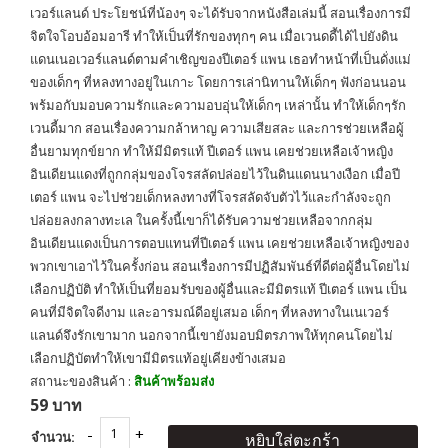
เวอร์แลนด์ ประโยชน์ที่น้องๆ จะได้รับจากหนังสือเล่มนี้ สอนเรื่องการมี
จิตใจโอบอ้อมอารี ทำให้เป็นที่รักของทุกๆ คน เมื่อเวนดดี้ได้ไปยังดิน
แดนเนอเวอร์แลนด์ตามคำเชิญของปีเตอร์ แพน เธอทำหน้าที่เป็นดั่งแม่
ของเด็กๆ ที่หลงทางอยู่ในเกาะ โดยการเล่านิทานให้เด็กๆ ฟังก่อนนอน
พร้มอกับมอบความรักและความอบอุ่นให้เด็กๆ เหล่านั้น ทำให้เด็กๆรัก
เวนดี้มาก สอนเรื่องความกล้าหาญ ความเสียสละ และการช่วยเหลือผู้
อื่นยามทุกข์ยาก ทำให้มีมิตรแท้ ปีเตอร์ แพน เคยช่วยเหลือเจ้าหญิง
อินเดียนแดงที่ถูกกลุ่มของโจรสลัดปล่อยไว้ในดินแดนนางเงือก เมื่อปี
เตอร์ แพน จะไปช่วยเด็กหลงทางที่โจรสลัดจับตัวไว้และกำลังจะถูก
ปล่อยลงกลางทะเล ในครั้งนี้เขาก็ได้รับความช่วยเหลือจากกลุ่ม
อินเดียนแดงเป็นการตอบแทนที่ปีเตอร์ แพน เคยช่วยเหลือเจ้าหญิงของ
พวกเขาเอาไว้ในครั้งก่อน สอนเรื่องการมีปฏิสัมพันธ์ที่ดีต่อผู้อื่นโดยไม่
เลือกปฏิบัติ ทำให้เป็นที่ยอมรับของผู้อื่นและมีมิตรแท้ ปีเตอร์ แพน เป็น
คนที่มีจิตใจดีงาม และอารมณ์ดีอยู่เสมอ เด็กๆ ที่หลงทางในเนเวอร์
แลนด์จึงรักเขามาก นอกจากนี้เขายังมอบมิตรภาพให้ทุกคนโดยไม่
เลือกปฏิบัตทำให้เขามีมิตรแท้อยู่เคียงข้างเสมอ
สถานะของสินค้า :
สินค้าพร้อมส่ง
59 บาท
จำนวน:
หยิบใส่ตะกร้า