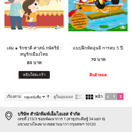
เล่ม ๑ รักชาติ ศาสน์ กษัตริย์ :
แบบฝึกหัดอุนจิ การลบ 5 ปี
หนูรักเมืองไทย
70 บาท
80 บาท
หยิบใส่ตะกร้า
สินค้าหมด
เรียงตาม
หน้า:
1
2
ดูในมุมมอง:
บริษัท สำนักพิมพ์เอ็มไอเอส จำกัด
เลขที่ 213/3 ซอยพัฒนาการ 1 (สาธุประดิษฐ์ 34 แยก 6)
แขวงบางโพงพาง เขตยานนาวา กรุงเทพฯ 10120