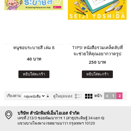
หนูชอบระบายสี เล่ม 8
TIPS! หนังสือรวมเคล็ดลับที่
จะช่วยให้คุณอยากวาดรูป
40 บาท
250 บาท
หยิบใส่ตะกร้า
หยิบใส่ตะกร้า
เรียงตาม
หน้า:
1
2
ดูในมุมมอง:
บริษัท สำนักพิมพ์เอ็มไอเอส จำกัด
เลขที่ 213/3 ซอยพัฒนาการ 1 (สาธุประดิษฐ์ 34 แยก 6)
แขวงบางโพงพาง เขตยานนาวา กรุงเทพฯ 10120