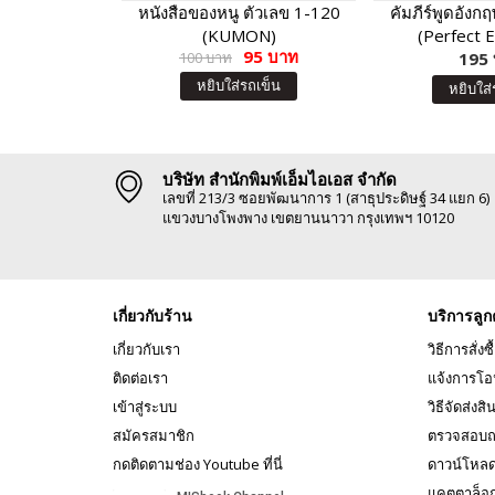
หนังสือของหนู ตัวเลข 1-120
คัมภีร์พูดอังก
(KUMON)
(Perfect E
95 บาท
100 บาท
Everyday Co
195
หยิบใส่รถเข็น
หยิบใส่
บริษัท สำนักพิมพ์เอ็มไอเอส จำกัด
เลขที่ 213/3 ซอยพัฒนาการ 1 (สาธุประดิษฐ์ 34 แยก 6)
แขวงบางโพงพาง เขตยานนาวา กรุงเทพฯ 10120
เกี่ยวกับร้าน
บริการลูก
เกี่ยวกับเรา
วิธีการสั่งซื
ติดต่อเรา
แจ้งการโอ
เข้าสู่ระบบ
วิธีจัดส่งสิ
สมัครสมาชิก
ตรวจสอบถ
กดติดตามช่อง Youtube ที่นี่
ดาวน์โหล
แคตตาล็อ