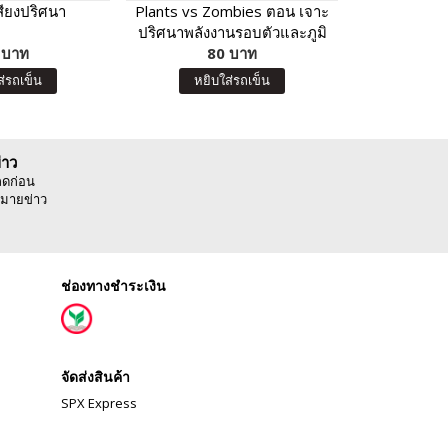
สียงปริศนา
Plants vs Zombies ตอน เจาะ
Plants
ปริศนาพลังงานรอบตัวและภูมิ
ไดโนเสาร
 บาท
อากาศน่ารู้ (New Edition)
80 บาท
เตอร์นักประ
8
จอม
ส่รถเข็น
หยิบใส่รถเข็น
หยิบ
่าว
ลดก่อน
มายข่าว
ช่องทางชำระเงิน
จัดส่งสินค้า
SPX Express