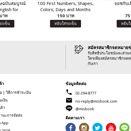
ฤษฉบับสมบูรณ์
100 First Numbers, Shapes,
จอชกับเ
nglish for
Colors, Days and Months
nversation)
 บาท
(Board Book)
150 บาท
75
รถเข็น
หยิบใส่รถเข็น
หยิบใ
สมัครสมาชิกจดหมายข
รับสิทธิประโยชน์และส่วน
ใครเพียงสมัครสมาชิกจดห
กับเรา
ค้า
ข้อมูลติดต่อ
phone
้อ
|
วิธีการชำระเงิน
02-294-8777
mail
นเงิน
no-reply@misbook.com
นค้า
@misbook
านะการจัดส่ง
ติดตามเรา
ด App
ก 2019