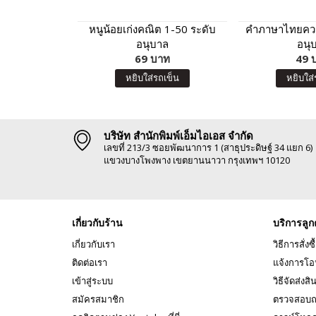
หนูน้อยเก่งคณิต 1-50 ระดับ
คำภาษาไทยควรอ
อนุบาล
อนุ
69 บาท
49 
หยิบใส่รถเข็น
หยิบใส่
บริษัท สำนักพิมพ์เอ็มไอเอส จำกัด
เลขที่ 213/3 ซอยพัฒนาการ 1 (สาธุประดิษฐ์ 34 แยก 6)
แขวงบางโพงพาง เขตยานนาวา กรุงเทพฯ 10120
เกี่ยวกับร้าน
บริการลูก
เกี่ยวกับเรา
วิธีการสั่งซื
ติดต่อเรา
แจ้งการโอ
เข้าสู่ระบบ
วิธีจัดส่งสิ
สมัครสมาชิก
ตรวจสอบถ