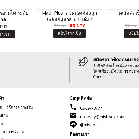
่านได้ ระดับ
Math Plus เลขคณิตคิดสนุก
คณิตคิดเร
บาล
ระดับอนุบาล-ป.1 เล่ม 1
89 บาท
บาท
99 บาท
99 บาท
หยิบใส่รถเข็น
หยิบใ
รถเข็น
สมัครสมาชิกจดหมายข
รับสิทธิประโยชน์และส่วน
ใครเพียงสมัครสมาชิกจดห
กับเรา
ค้า
ข้อมูลติดต่อ
phone
้อ
|
วิธีการชำระเงิน
02-294-8777
mail
นเงิน
no-reply@misbook.com
นค้า
@misbook
านะการจัดส่ง
ติดตามเรา