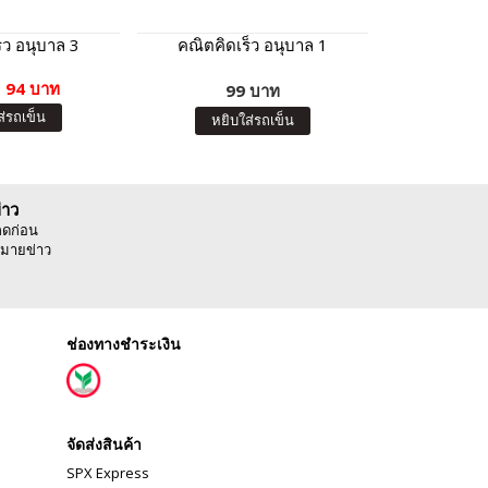
็ว อนุบาล 3
คณิตคิดเร็ว อนุบาล 1
คัดคล่องเขี
ภาษาไทย ต
94 บาท
99 บาท
20 บา
ส่รถเข็น
หยิบ
หยิบใส่รถเข็น
่าว
ลดก่อน
มายข่าว
ช่องทางชำระเงิน
จัดส่งสินค้า
SPX Express