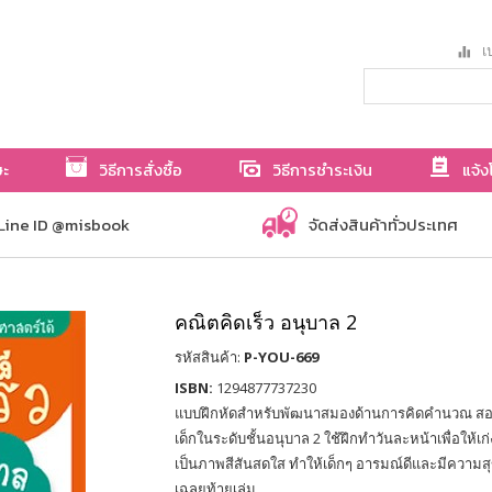
เป
ษะ
วิธีการสั่งซื้อ
วิธีการชำระเงิน
แจ้ง
Line ID @misbook
จัดส่งสินค้าทั่วประเทศ
คณิตคิดเร็ว อนุบาล 2
รหัสสินค้า:
P-YOU-669
ISBN:
1294877737230
แบบฝึกหัดสำหรับพัฒนาสมองด้านการคิดคำนวณ สอดค
เด็กในระดับชั้นอนุบาล 2 ใช้ฝึกทำวันละหน้าเพื่อให้เ
เป็นภาพสีสันสดใส ทำให้เด็กๆ อารมณ์ดีและมีความส
เฉลยท้ายเล่ม